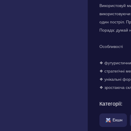
Використовуй ми
використовуючи в
один постріл. П
Порада: думай н
Особливості
❖ футуристичний
❖ стратегічні ме
❖ унікальні фор
❖ зростаюча скл
Категорії:
Екшн