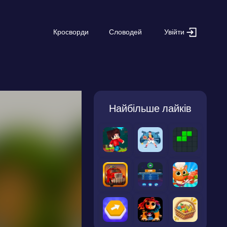
Увійти
Кросворди
Словодей
Найбільше лайків