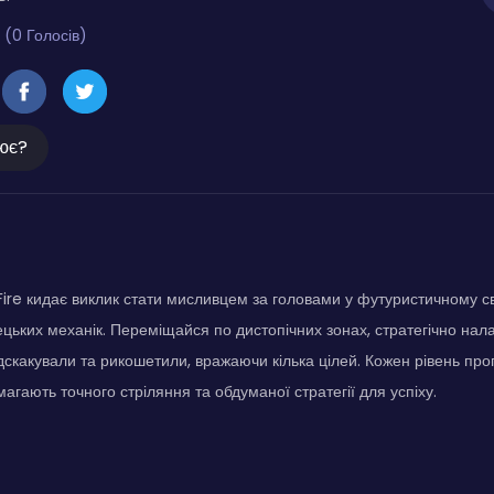
 (0 Голосів)
ює?
ire кидає виклик стати мисливцем за головами у футуристичному св
ецьких механік. Переміщайся по дистопічних зонах, стратегічно нал
ідскакували та рикошетили, вражаючи кілька цілей. Кожен рівень про
магають точного стріляння та обдуманої стратегії для успіху.