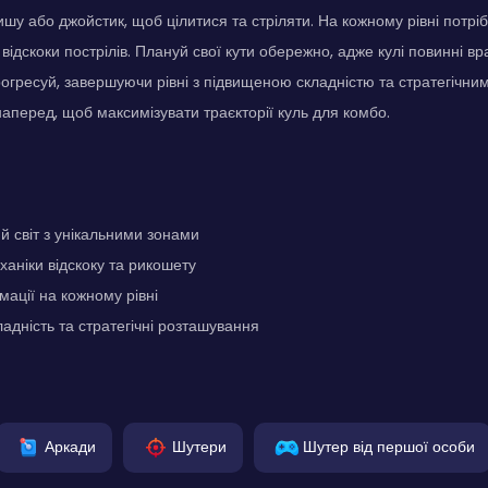
шу або джойстик, щоб цілитися та стріляти. На кожному рівні потріб
ідскоки пострілів. Плануй свої кути обережно, адже кулі повинні вра
рогресуй, завершуючи рівні з підвищеною складністю та стратегічн
аперед, щоб максимізувати траєкторії куль для комбо.
 світ з унікальними зонами
ханіки відскоку та рикошету
мації на кожному рівні
адність та стратегічні розташування
Аркади
Шутери
Шутер від першої особи