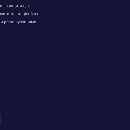
но знищити цілі,
зити кілька цілей за
ими розташуваннями.