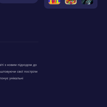
іті з новим підходом до
аштовуючи свої постріли
понує унікальні