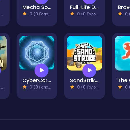
er
Mecha Son of Mecha
Full-Life Deathmatch
)
0 (0 Голосів)
0 (0 Голосів)
0 (0
CyberCore Defense Protocol
SandStrike.io
)
0 (0 Голосів)
0 (0 Голосів)
0 (0