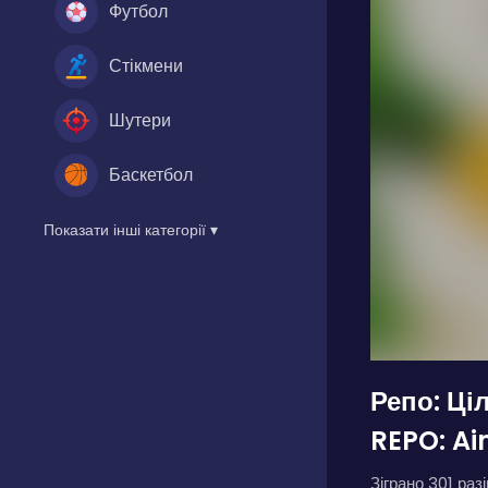
Футбол
Стікмени
Шутери
Баскетбол
Показати інші категорії ▾
Репо: Ці
REPO: Ai
Зіграно 301 разі