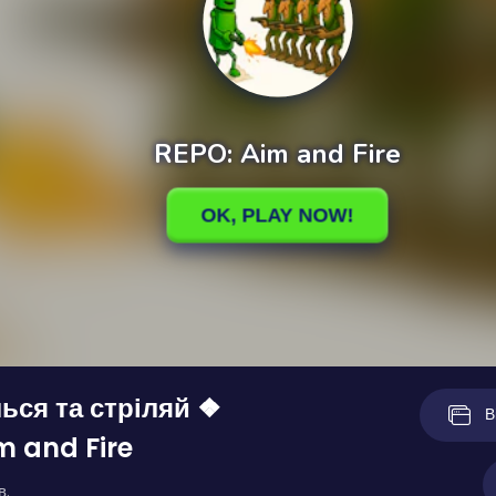
лься та стріляй ❖
В
m and Fire
в.