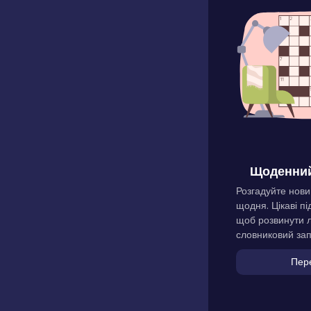
Щоденний
Розгадуйте нови
щодня. Цікаві пі
щоб розвинути л
словниковий зап
Пер