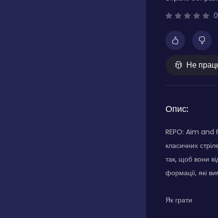
0
Не прац
Опис:
REPO: Aim and F
класичних стріл
так, щоб вони в
формації, які ви
Як грати