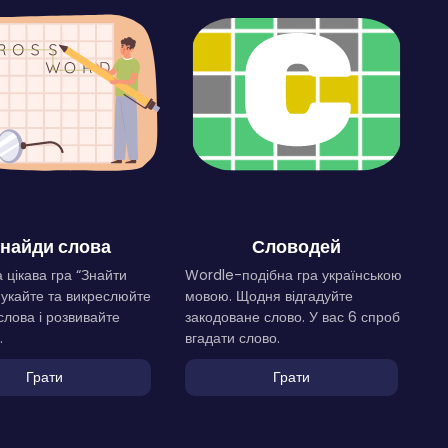
найди слова
Словодей
 цікава гра “Знайти
Wordle-подібна гра українською
Шукайте та викреслюйте
мовою. Щодня відгадуйте
слова і розвивайте
закодоване слово. У вас 6 спроб
.
вгадати слово.
Грати
Грати