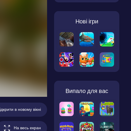
Нові ігри
Випало для вас
ідкрити в новому вікні
На весь екран