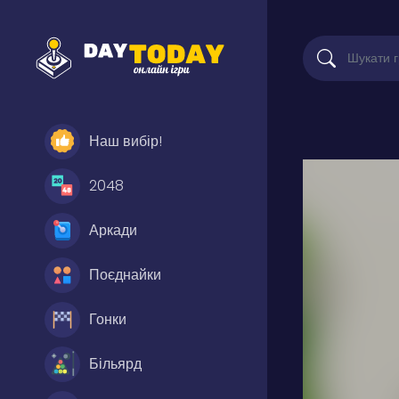
Наш вибір!
2048
Аркади
Поєднайки
Гонки
Більярд