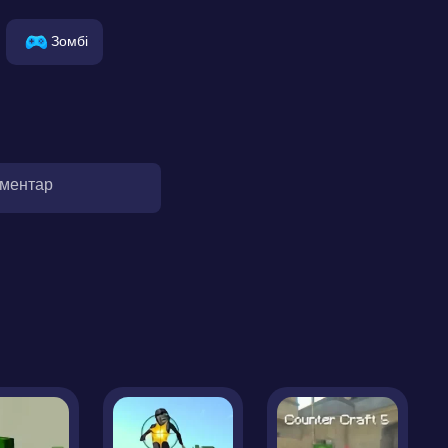
Зомбі
оментар