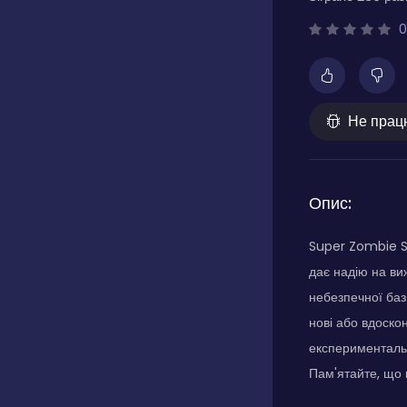
0
Не прац
Опис:
Super Zombie Sh
дає надію на ви
небезпечної баз
нові або вдоскон
експериментальн
Пам'ятайте, що 