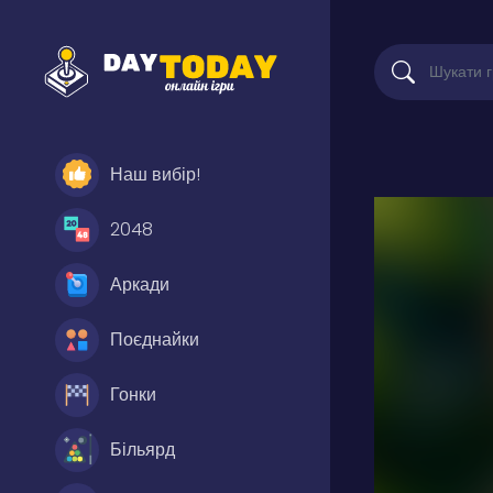
Наш вибір!
2048
Аркади
Поєднайки
Гонки
Більярд