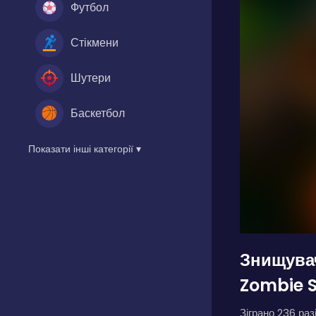
Футбол
Стікмени
Шутери
Баскетбол
Показати інші категорії ▾
Знищувач
Zombie S
Зіграно 236 разі