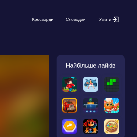
Увійти
Кросворди
Словодей
Найбільше лайків