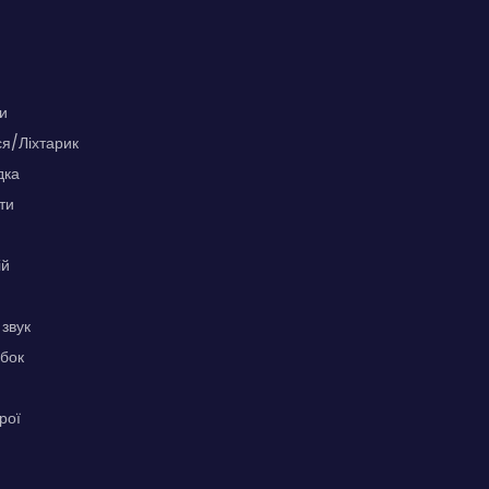
и
я/Ліхтарик
дка
ти
ій
звук
бок
рої