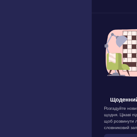
Щоденний
Розгадуйте нови
щодня. Цікаві пі
щоб розвинути л
словниковий зап