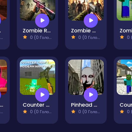
ooter
Zombie Reaper Shooter
Zombie World War Shooting
)
0 (0 Голосів)
0 (0 Голосів)
0 (0
tbots on Minecraft Squid Game Sprunki
Counter Craft Modern Warfare 2
Pinhead Nextbots Shooter Action
)
0 (0 Голосів)
0 (0 Голосів)
0 (0