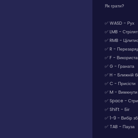
Як грати?
✅ WASD - Рух
✅ LMB - Стрілят
✅ RMB - Цілитис
✅ R - Перезаря
✅ F - Використа
✅ G - Граната
✅ H - Ближній б
✅ C - Присісти
✅ M - Вимкнути 
✅ Space - Стри
✅ Shift - Біг
✅ 1-9 - Вибір зб
✅ TAB - Пауза