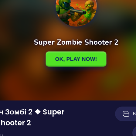
 Зомбі 2 ❖ Super
В
hooter 2
в.