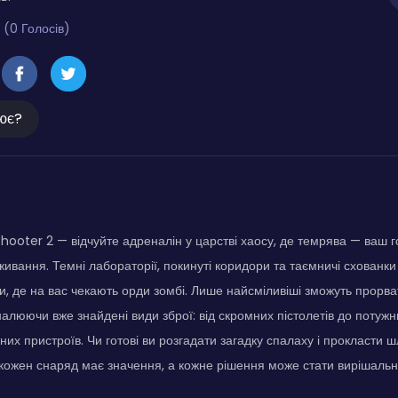
 (0 Голосів)
ює?
ooter 2 — відчуйте адреналін у царстві хаосу, де темрява — ваш го
живання. Темні лабораторії, покинуті коридори та таємничі схованки
и, де на вас чекають орди зомбі. Лише найсміливіші зможуть прорва
алюючи вже знайдені види зброї: від скромних пістолетів до потужни
их пристроїв. Чи готові ви розгадати загадку спалаху і прокласти 
кожен снаряд має значення, а кожне рішення може стати вирішальн