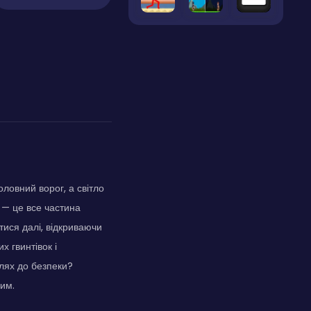
ловний ворог, а світло
 — це все частина
тися далі, відкриваючи
х гвинтівок і
шлях до безпеки?
им.