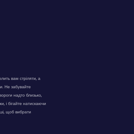
ить вам стріляти, а
и. Не забувайте
ороги надто близько,
и, і бігайте натискаючи
ші, щоб вибрати