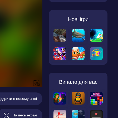
Нові ігри
Випало для вас
ідкрити в новому вікні
На весь екран