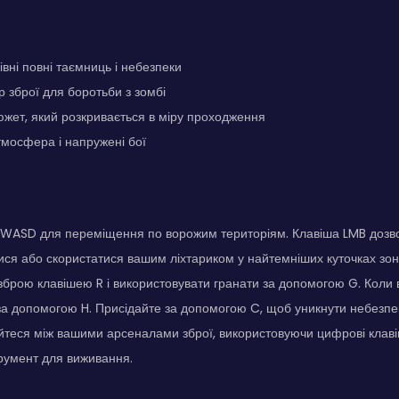
вні повні таємниць і небезпеки
 зброї для боротьби з зомбі
жет, який розкривається в міру проходження
мосфера і напружені бої
WASD для переміщення по ворожим територіям. Клавіша LMB дозвол
ся або скористатися вашим ліхтариком у найтемніших куточках зон
брою клавішею R і використовувати гранати за допомогою G. Коли в
 за допомогою H. Присідайте за допомогою C, щоб уникнути небезпек
йтеся між вашими арсеналами зброї, використовуючи цифрові клаві
трумент для виживання.