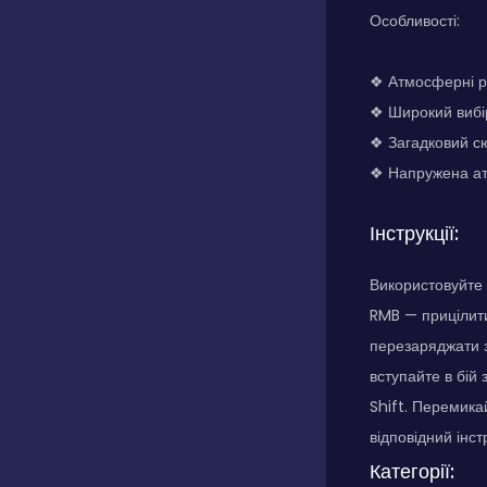
Особливості:
❖ Атмосферні рі
❖ Широкий вибір
❖ Загадковий сю
❖ Напружена ат
Інструкції:
Використовуйте 
RMB — прицілити
перезаряджати з
вступайте в бій
Shift. Перемика
відповідний інс
Категорії: