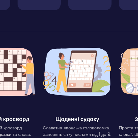
 кросворд
Щоденні судоку
З
й кросворд
Славетна японська головоломка.
Проста та
дказки та слова,
Заповніть сітку числами від 1 до 9.
слова”. 