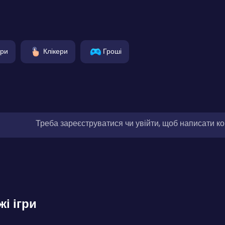
гри
Клікери
Гроші
Треба зареєструватися чи увійти, щоб написати к
жі ігри