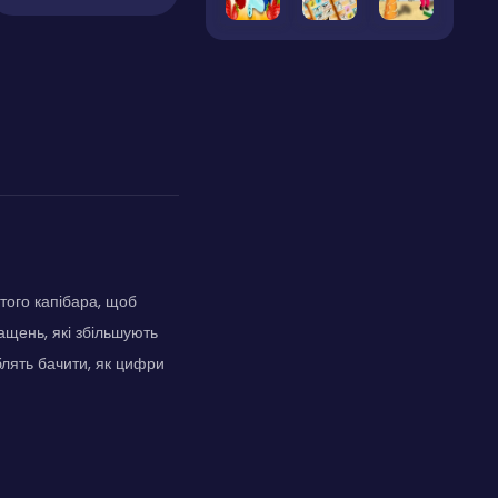
отого капібара, щоб
ащень, які збільшують
юблять бачити, як цифри