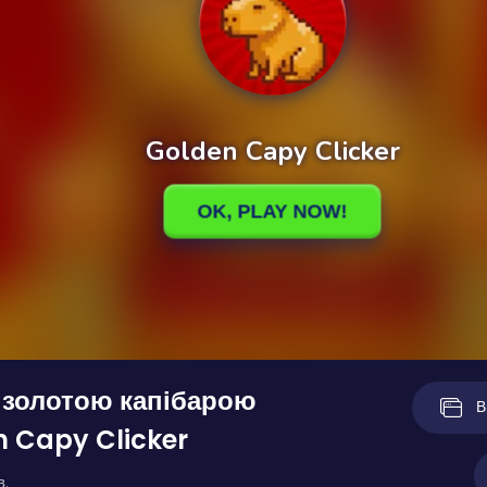
 золотою капібарою
В
 Capy Clicker
в.