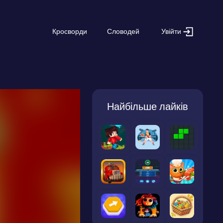
Увійти
Кросворди
Словодей
Найбільше лайків