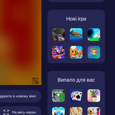
Нові ігри
Випало для вас
ідкрити в новому вікні
На весь екран