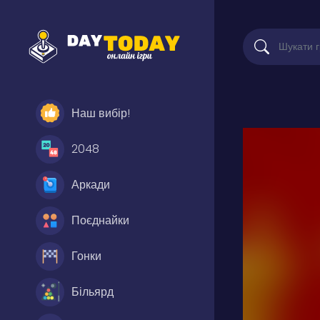
Наш вибір!
2048
Аркади
Поєднайки
Гонки
Більярд