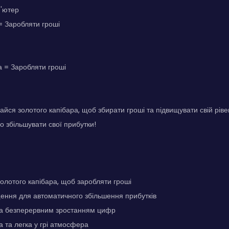
п'ютер
= Заробляти гроші
 = Заробляти гроші
айся золотого капібара, щоб збирати гроші та підвищувати свій рів
 збільшувати свої прибутки!
олотого капібара, щоб заробляти гроші
ення для автоматичного збільшення прибутків
за безперервним зростанням цифр
 та легка у грі атмосфера