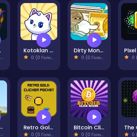
Simulator
Kotoklan Fluffy Epic Idle
Dirty Money The Rich Get Rich
)
0 (0 Голосів)
0 (0 Голосів)
0 (0
n Dispenser
Retro Gold Clicker Pocket
Bitcoin Click Miner
The 
)
0 (0 Голосів)
0 (0 Голосів)
0 (0