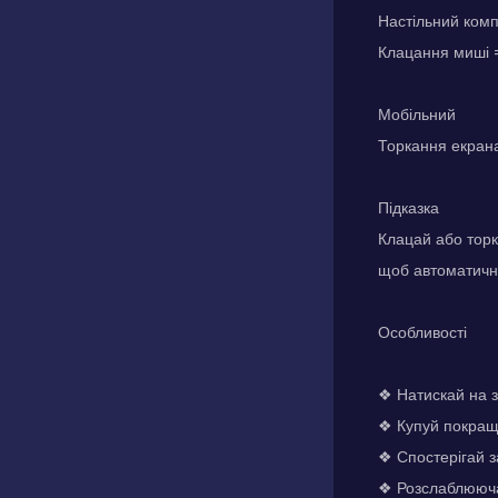
Настільний ком
Клацання миші 
Мобільний
Торкання екрана
Підказка
Клацай або торк
щоб автоматично
Особливості
❖ Натискай на з
❖ Купуй покращ
❖ Спостерігай 
❖ Розслаблююча