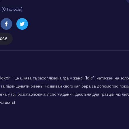
 (0 Голосів)
ює?
cker - це цікава та захоплююча гра у жанрі "idle": натискай на зол
 та підвищувати рівень! Розвивай свого капібара за допомогою покр
егка у грі, розслаблююча у спогляданні, ідеальна для гравців, які л
остають!