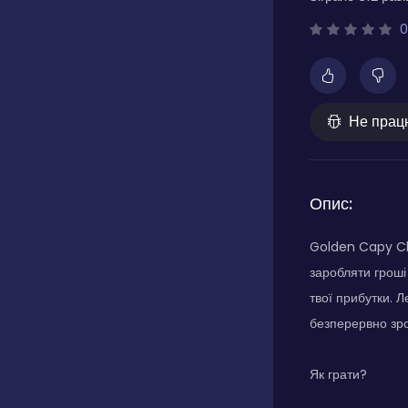
0
Не прац
Опис:
Golden Capy Cli
заробляти гроші
твої прибутки. Л
безперервно зр
Як грати?