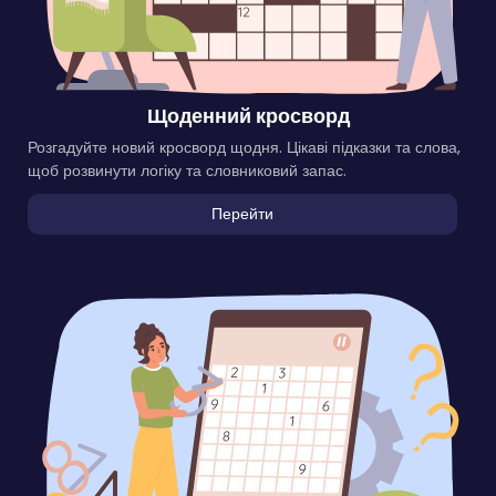
Щоденний кросворд
Розгадуйте новий кросворд щодня. Цікаві підказки та слова,
щоб розвинути логіку та словниковий запас.
Перейти