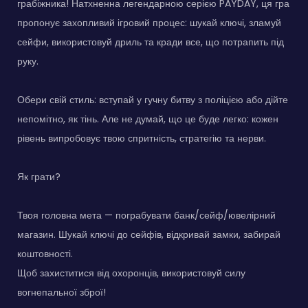
грабіжника! Натхненна легендарною серією PAYDAY, ця гра
пропонує захопливий ігровий процес: шукай ключі, зламуй
сейфи, використовуй дриль та кради все, що потрапить під
руку.
Обери свій стиль: вступай у гучну битву з поліцією або дійте
непомітно, як тінь. Але не думай, що це буде легко: кожен
рівень випробовує твою спритність, стратегію та нерви.
Як грати?
Твоя головна мета — пограбувати банк/сейф/ювелірний
магазин. Шукай ключі до сейфів, відкривай замки, забирай
коштовності.
Щоб захиститися від охоронців, використовуй силу
вогнепальної зброї!