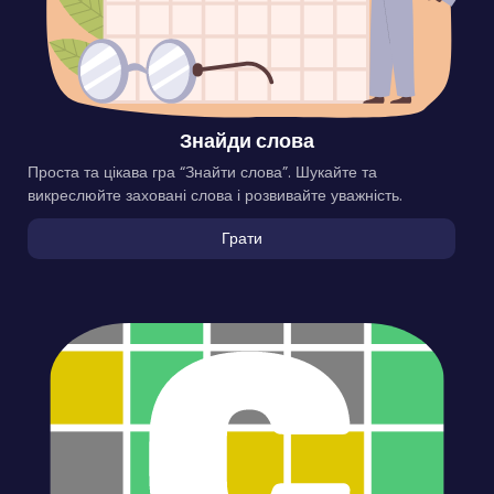
Знайди слова
Проста та цікава гра “Знайти слова”. Шукайте та
викреслюйте заховані слова і розвивайте уважність.
Грати