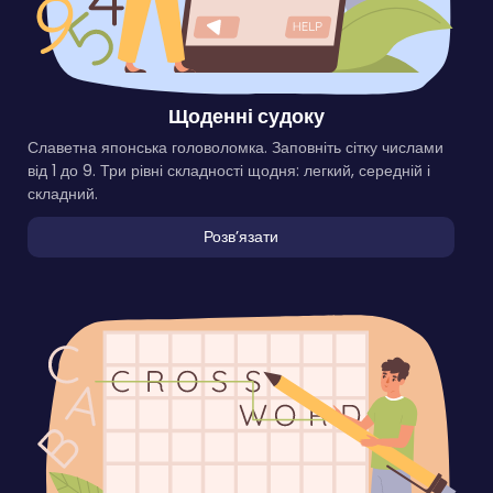
Щоденні судоку
Славетна японська головоломка. Заповніть сітку числами
від 1 до 9. Три рівні складності щодня: легкий, середній і
складний.
Розвʼязати