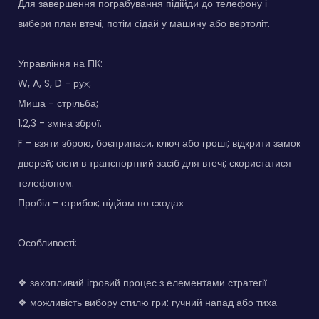
Для завершення пограбування підійди до телефону і
вибери план втечі, потім сідай у машину або вертоліт.
Управління на ПК:
W, A, S, D - рух;
Миша - стрільба;
1,2,3 - зміна зброї.
F - взяти зброю, боєприпаси, ключ або гроші; відкрити замок
дверей; сісти в транспортний засіб для втечі; скористатися
телефоном.
Пробіл - стрибок; підйом по сходах
Особливості:
❖ захопливий ігровий процес з елементами стратегії
❖ можливість вибору стилю гри: гучний напад або тиха