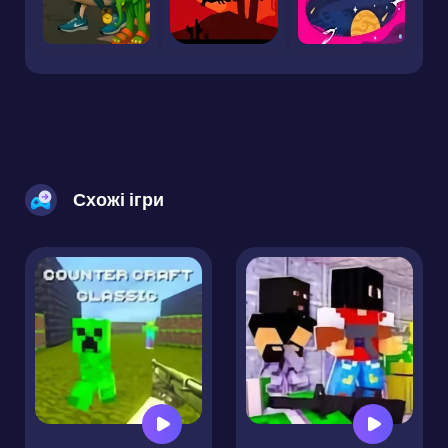
Схожі ігри