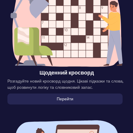
Щоденний кросворд
Розгадуйте новий кросворд щодня. Цікаві підказки та слова,
щоб розвинути логіку та словниковий запас.
Перейти