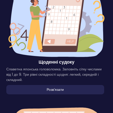
Щоденні судоку
Славетна японська головоломка. Заповніть сітку числами
від 1 до 9. Три рівні складності щодня: легкий, середній і
складний.
Розвʼязати