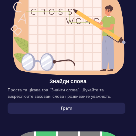
Знайди слова
Проста та цікава гра “Знайти слова”. Шукайте та
викреслюйте заховані слова і розвивайте уважність.
Грати