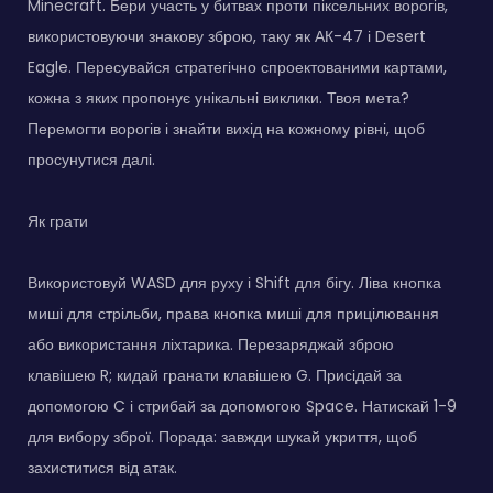
Minecraft. Бери участь у битвах проти піксельних ворогів,
використовуючи знакову зброю, таку як АК-47 і Desert
Eagle. Пересувайся стратегічно спроектованими картами,
кожна з яких пропонує унікальні виклики. Твоя мета?
Перемогти ворогів і знайти вихід на кожному рівні, щоб
просунутися далі.
Як грати
Використовуй WASD для руху і Shift для бігу. Ліва кнопка
миші для стрільби, права кнопка миші для прицілювання
або використання ліхтарика. Перезаряджай зброю
клавішею R; кидай гранати клавішею G. Присідай за
допомогою C і стрибай за допомогою Space. Натискай 1-9
для вибору зброї. Порада: завжди шукай укриття, щоб
захиститися від атак.