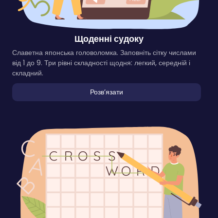
Щоденні судоку
Славетна японська головоломка. Заповніть сітку числами
від 1 до 9. Три рівні складності щодня: легкий, середній і
складний.
Розвʼязати