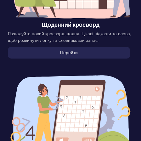
Щоденний кросворд
Розгадуйте новий кросворд щодня. Цікаві підказки та слова,
щоб розвинути логіку та словниковий запас.
Перейти