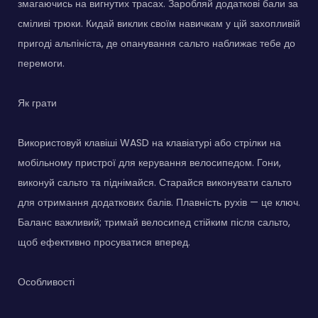
змагаючись на вигнутих трасах. Заробляй додаткові бали за
сміливі трюки. Кидай виклик своїм навичкам у цій захопливій
пригоді альпініста, де опанування сальто наближає тебе до
перемоги.
Як грати
Використовуй клавіші WASD на клавіатурі або стрілки на
мобільному пристрої для керування велосипедом. Гони,
виконуй сальто та піднімайся. Старайся виконувати сальто
для отримання додаткових балів. Плавність рухів — це ключ.
Баланс важливий; тримай велосипед стійким після сальто,
щоб ефективно просуватися вперед.
Особливості