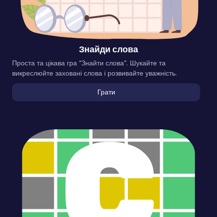
Знайди слова
Проста та цікава гра “Знайти слова”. Шукайте та
викреслюйте заховані слова і розвивайте уважність.
Грати