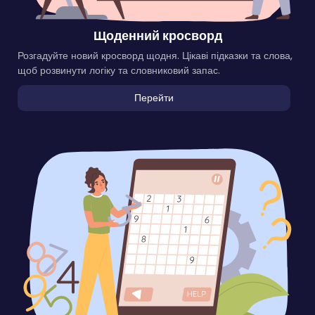
Щоденний кросворд
Розгадуйте новий кросворд щодня. Цікаві підказки та слова,
щоб розвинути логіку та словниковий запас.
Перейти