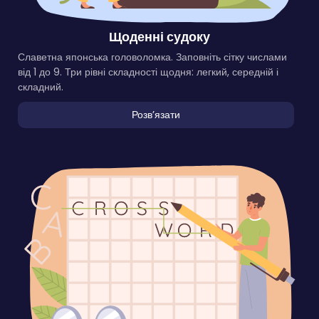
Щоденні судоку
Славетна японська головоломка. Заповніть сітку числами
від 1 до 9. Три рівні складності щодня: легкий, середній і
складний.
Розвʼязати