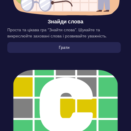
Знайди слова
Проста та цікава гра “Знайти слова”. Шукайте та
викреслюйте заховані слова і розвивайте уважність.
Грати