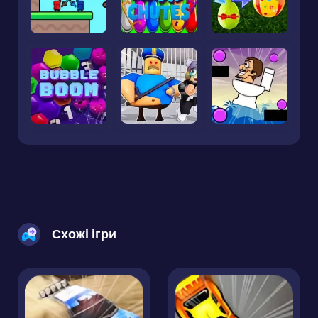
Схожі ігри