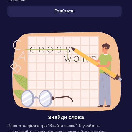
Розвʼязати
Знайди слова
Проста та цікава гра “Знайти слова”. Шукайте та
викреслюйте заховані слова і розвивайте уважність.