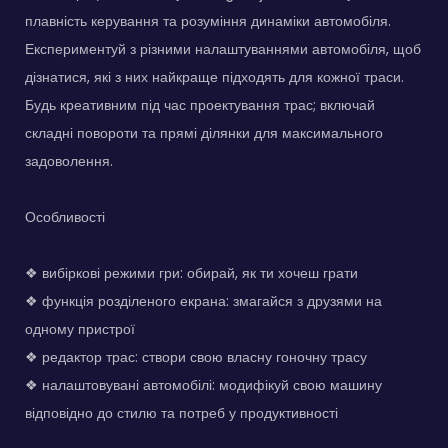
плавність керування та розуміння динаміки автомобіля.
Експериментуй з різними налаштуваннями автомобіля, щоб
дізнатися, які з них найкраще підходять для кожної траси.
Будь креативним під час проектування трас; включай
складні повороти та прямі ділянки для максимального
задоволення.
Особливості
❖ вибіркові режими гри: обирай, як ти хочеш грати
❖ функція розділеного екрана: змагайся з друзями на
одному пристрої
❖ редактор трас: створи свою власну гоночну трасу
❖ налаштовувані автомобілі: модифікуй свою машину
відповідно до стилю та потреб у продуктивності