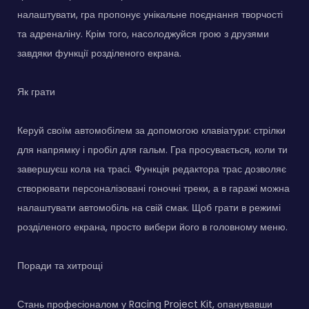
налаштувати, гра пропонує унікальне поєднання творчості
та адреналіну. Крім того, насолоджуйся грою з друзями
завдяки функції розділеного екрана.
Як грати
Керуй своїм автомобілем за допомогою клавіатури: стрілки
для напрямку і пробіл для гальм. Гра просувається, коли ти
завершуєш кола на трасі. Функція редактора трас дозволяє
створювати персоналізовані гоночні треки, а в гаражі можна
налаштувати автомобіль на свій смак. Щоб грати в режимі
розділеного екрана, просто вибери його в головному меню.
Поради та хитрощі
Стань професіоналом у Racing Project Kit, опанувавши