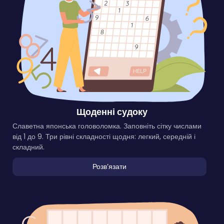
Щоденні судоку
Славетна японська головоломка. Заповніть сітку числами
від 1 до 9. Три рівні складності щодня: легкий, середній і
складний.
Розвʼязати