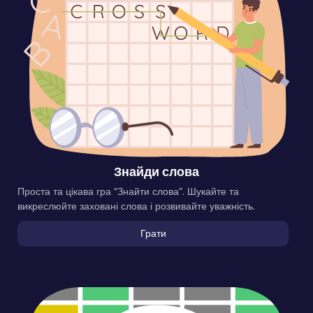
Знайди слова
Проста та цікава гра “Знайти слова”. Шукайте та
викреслюйте заховані слова і розвивайте уважність.
Грати