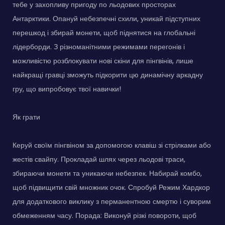
тебе у захопливу пригоду по льодових просторах
Антарктики. Опануй небезпечні схили, уникай підступних
перешкод і збирай монети, щоб піднятися на глобальні
лідерборди. З різноманітними режимами перегонів і
можливістю розблокувати нові скіни для пінгвінів, лише
найкращі гравці зможуть підкорити цю динамічну аркадну
гру, що випробовує твої навички!
Як грати
Керуй своїм пінгвіном за допомогою клавіш зі стрілками або
жестів свайпу. Прокладай шлях через льодові траси,
збираючи монети та уникаючи небезпек. Набирай комбо,
щоб підвищити свій множник очок. Спробуй Режим Хардкор
для додаткового виклику з перманентною смертю і суворим
обмеженням часу. Порада: Виконуй різкі повороти, щоб