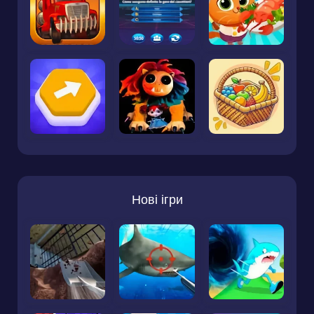
Нові ігри