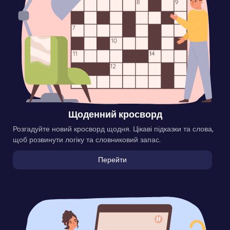
Щоденний кросворд
Розгадуйте новий кросворд щодня. Цікаві підказки та слова,
щоб розвинути логіку та словниковий запас.
Перейти