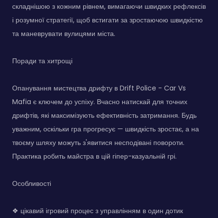
складнішою з кожним рівнем, вимагаючи швидких рефлексів
і розумної стратегії, щоб встигати за зростаючою швидкістю
та маневрувати вулицями міста.
Поради та хитрощі
Опанування мистецтва дрифту в Drift Police - Car Vs
Mafia є ключем до успіху. Вчасно натискай для точних
дрифтів, які максимізують ефективність затримання. Будь
уважним, оскільки гра прогресує — швидкість зростає, а на
твоєму шляху можуть з'явитися несподівані повороти.
Практика робить майстра в цій гіпер-казуальній грі.
Особливості
❖ цікавий ігровий процес з управлінням в один дотик