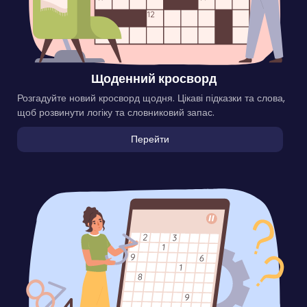
Щоденний кросворд
Розгадуйте новий кросворд щодня. Цікаві підказки та слова,
щоб розвинути логіку та словниковий запас.
Перейти