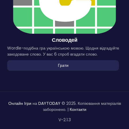
Словодей
Wordle-подібна гра українською мовою. Щодня відгадуйте
закодоване слово. У вас 6 спроб вгадати слово.
Грати
Онлайн Ігри
на
DAYTODAY
© 2025. Копіювання матеріалів
заборонено. |
Контакти
V-2.1.3