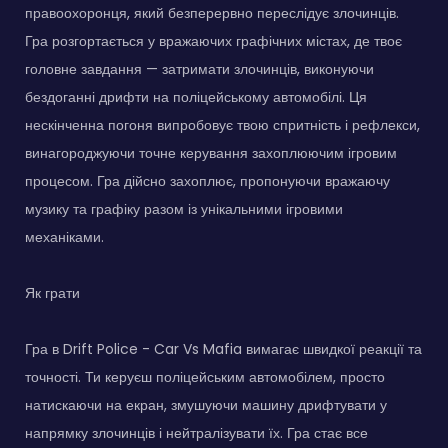
правоохоронця, який безперервно переслідує злочинців.
Гра розгортається у вражаючих графічних містах, де твоє
головне завдання — затримати злочинців, виконуючи
бездоганні дрифти на поліцейському автомобілі. Ця
нескінченна погоня випробовує твою спритність і рефлекси,
винагороджуючи точне керування захоплюючим ігровим
процесом. Гра дійсно захоплює, пропонуючи вражаючу
музику та графіку разом із унікальними ігровими
механіками.
Як грати
Гра в Drift Police - Car Vs Mafia вимагає швидкої реакції та
точності. Ти керуєш поліцейським автомобілем, просто
натискаючи на екран, змушуючи машину дрифтувати у
напрямку злочинців і нейтралізувати їх. Гра стає все