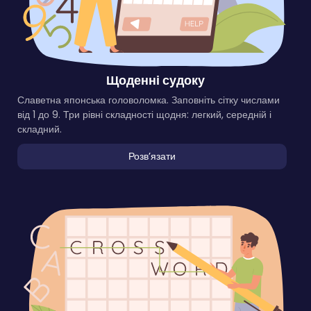
Щоденні судоку
Славетна японська головоломка. Заповніть сітку числами
від 1 до 9. Три рівні складності щодня: легкий, середній і
складний.
Розвʼязати