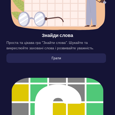
Знайди слова
Проста та цікава гра “Знайти слова”. Шукайте та
викреслюйте заховані слова і розвивайте уважність.
Грати