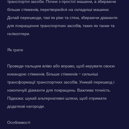
транспортні засоби. Почни з простої машини, а збираючи
більше стікменів, перетворюйся на складніші машини.
Долай перешкоди, такі як ріки та стіни, збираючи діаманти
для покращення транспортних засобів, таких як танки та
гелікоптери.
Як грати
Проведи пальцем вліво або вправо, щоб керувати своєю
командою стікменів. Більше стікменів - сильніші
трансформації транспортних засобів. Уникай перешкод і
накопичуй діаманти для покращень. Важлива точність.
Підказка: шукай альтернативні шляхи, щоб отримати
додаткові нагороди.
Особливості