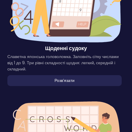
Щоденні судоку
Славетна японська головоломка. Заповніть сітку числами
від 1 до 9. Три рівні складності щодня: легкий, середній і
складний.
Розвʼязати