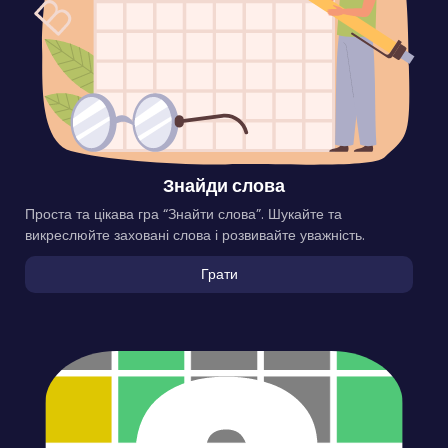
Знайди слова
Проста та цікава гра “Знайти слова”. Шукайте та
викреслюйте заховані слова і розвивайте уважність.
Грати