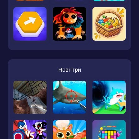
Нові ігри