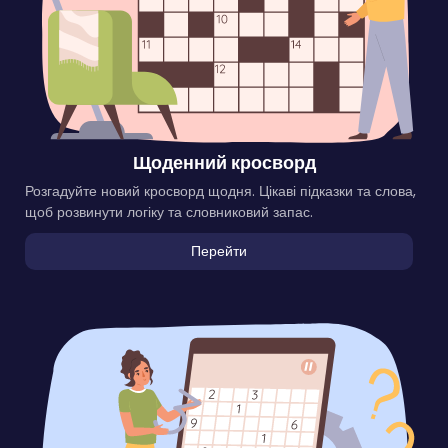
Щоденний кросворд
Розгадуйте новий кросворд щодня. Цікаві підказки та слова,
щоб розвинути логіку та словниковий запас.
Перейти