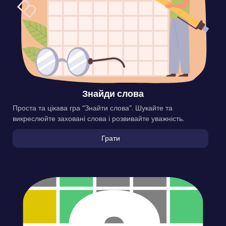
Знайди слова
Проста та цікава гра “Знайти слова”. Шукайте та
викреслюйте заховані слова і розвивайте уважність.
Грати