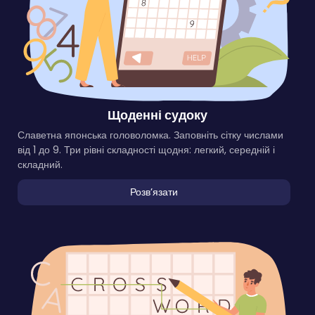
Щоденні судоку
Славетна японська головоломка. Заповніть сітку числами
від 1 до 9. Три рівні складності щодня: легкий, середній і
складний.
Розвʼязати