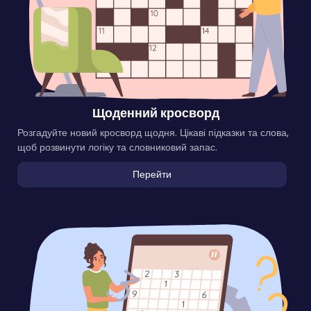
Щоденний кросворд
Розгадуйте новий кросворд щодня. Цікаві підказки та слова,
щоб розвинути логіку та словниковий запас.
Перейти