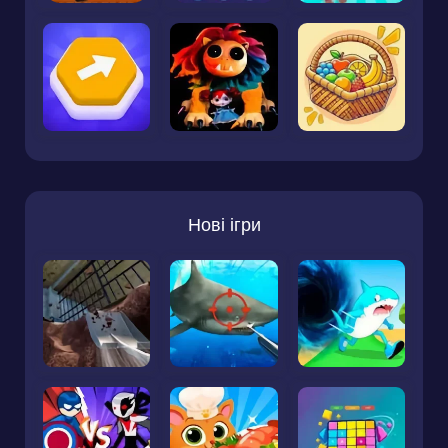
Нові ігри