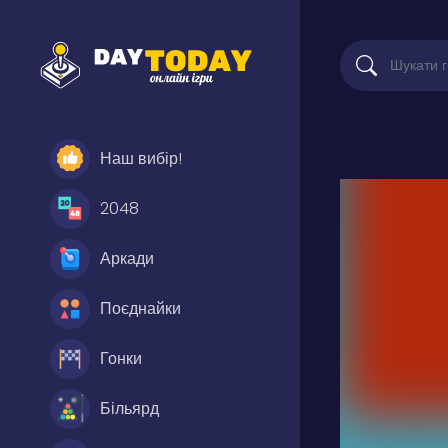
Наш вибір!
2048
Аркади
Поєднайки
Гонки
Більярд