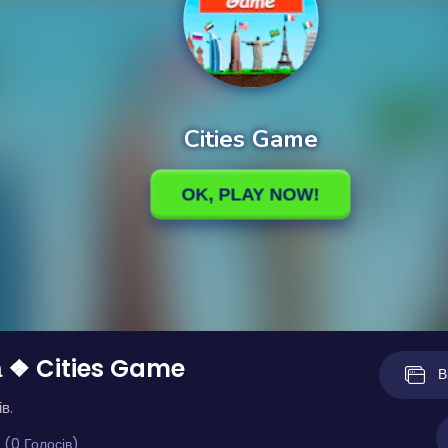
а ❖ Cities Game
В
в.
 (0 Голосів)