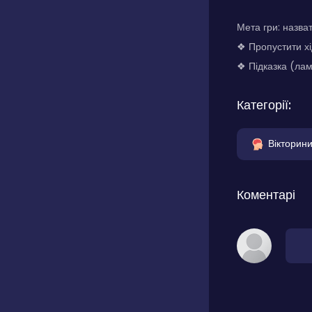
Мета гри: назва
❖ Пропустити хі
❖ Підказка (лам
Категорії:
Вікторин
Коментарі