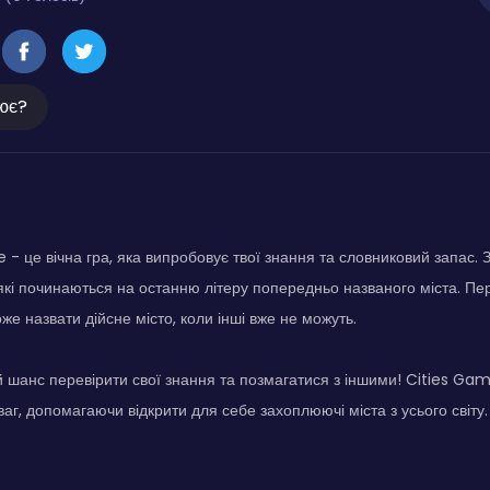
ює?
 - це вічна гра, яка випробовує твої знання та словниковий запас. 
 які починаються на останню літеру попередньо названого міста. П
же назвати дійсне місто, коли інші вже не можуть.
й шанс перевірити свої знання та позмагатися з іншими! Cities Game
ваг, допомагаючи відкрити для себе захоплюючі міста з усього світу.