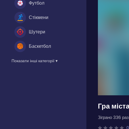
Футбол
Стікмени
Шутери
Баскетбол
Показати інші категорії ▾
Гра міст
Зіграно 336 разі
0