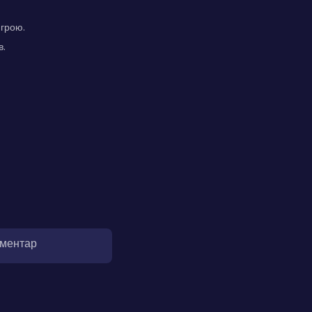
 грою.
в.
оментар