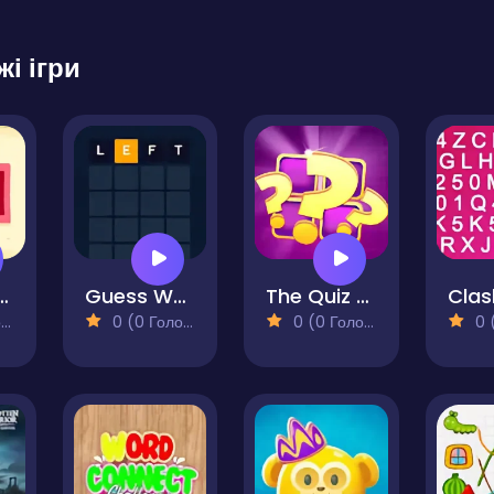
жі ігри
e Workout
Guess Word
The Quiz Game
)
0 (0 Голосів)
0 (0 Голосів)
0 (0