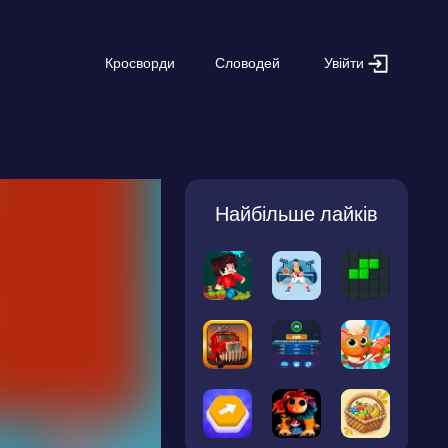
Увійти
Кросворди
Словодей
Найбільше лайків