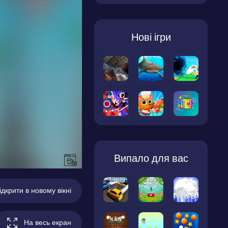
Нові ігри
Випало для вас
ідкрити в новому вікні
На весь екран