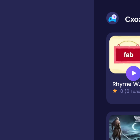
Схо
Rhym
0 (0 Голосів