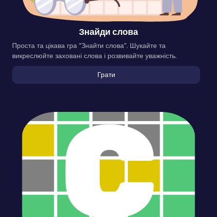
Знайди слова
Проста та цікава гра “Знайти слова”. Шукайте та
викреслюйте заховані слова і розвивайте уважність.
Грати