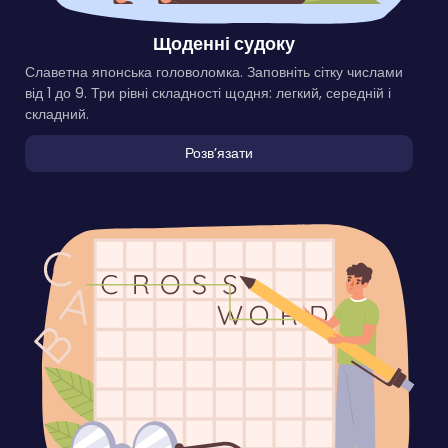
Щоденні судоку
Славетна японська головоломка. Заповніть сітку числами
від 1 до 9. Три рівні складності щодня: легкий, середній і
складний.
Розвʼязати