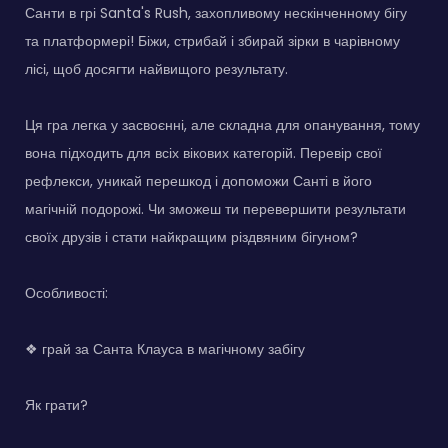
Санти в грі Santa's Rush, захопливому нескінченному бігу
та платформері! Біжи, стрибай і збирай зірки в чарівному
лісі, щоб досягти найвищого результату.
Ця гра легка у засвоєнні, але складна для опанування, тому
вона підходить для всіх вікових категорій. Перевір свої
рефлекси, уникай перешкод і допоможи Санті в його
магічній подорожі. Чи зможеш ти перевершити результати
своїх друзів і стати найкращим різдвяним бігуном?
Особливості:
❖ грай за Санта Клауса в магічному забігу
Як грати?