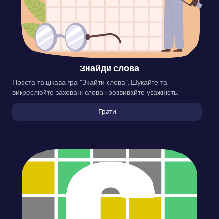
Знайди слова
Проста та цікава гра “Знайти слова”. Шукайте та
викреслюйте заховані слова і розвивайте уважність.
Грати