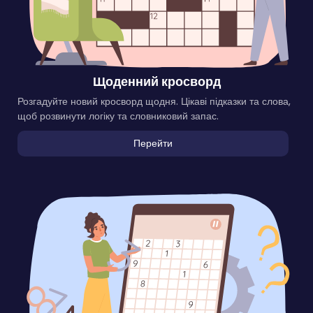
Щоденний кросворд
Розгадуйте новий кросворд щодня. Цікаві підказки та слова,
щоб розвинути логіку та словниковий запас.
Перейти