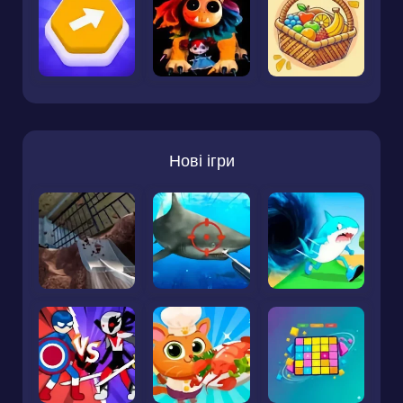
Нові ігри