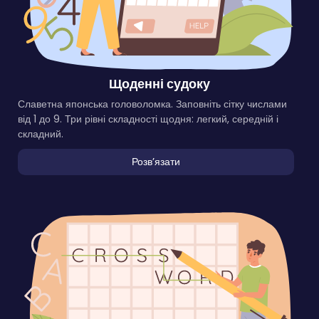
Щоденні судоку
Славетна японська головоломка. Заповніть сітку числами
від 1 до 9. Три рівні складності щодня: легкий, середній і
складний.
Розвʼязати