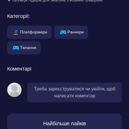
Особливості
❖ швидкісна пригода через різноманітні пейзажі
❖ унікальні світи зі скарбами
❖ можливість покращення вагонетки
❖ спеціальні підсилювачі для підвищення результатів
❖ таблиця лідерів для змагань з іншими гравцями
Категорії:
Платформери
Раннери
Тапання