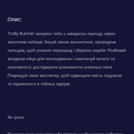
0 (0 Голосів)
Не працює?
Відкрити в новому вікні
На весь екран
Опис:
Trolly Runner занурює тебе у швидкісну пригоду через
захопливі пейзажі. Керуй своєю вагонеткою, проводячи
пальцем, щоб уникати перешкод і збирати скарби. Розбивай
загадкові яйця для несподіванок і накопичуй золото та