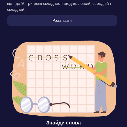
Щоденні судоку
Славетна японська головоломка. Заповніть сітку числами
від 1 до 9. Три рівні складності щодня: легкий, середній і
складний.
Розвʼязати