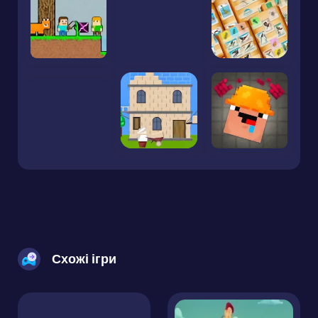
Випало для вас