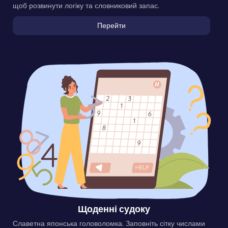
Щоденний кросворд
Розгадуйте новий кросворд щодня. Цікаві підказки та слова,
щоб розвинути логіку та словниковий запас.
Перейти