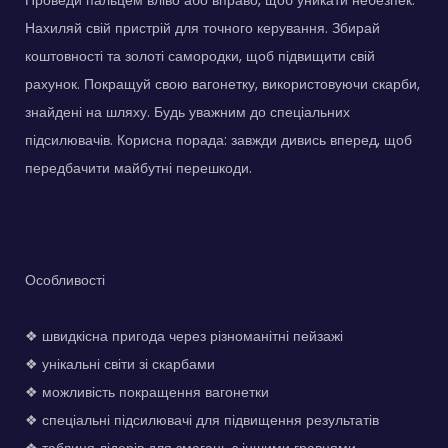
коштовності, досліджуючи різноманітні унікальні світи.
Покращуй свою вагонетку, щоб підвищити якість подорожі
та підніматися в таблиці лідерів.
Як грати
Проведи пальцем вліво або вправо, щоб уникати небезпек.
Нахиляй свій пристрій для точного керування. Збирай
коштовності та золоті самородки, щоб підвищити свій
рахунок. Покращуй свою вагонетку, використовуючи скарби,
знайдені на шляху. Будь уважним до спеціальних
підсилювачів. Корисна порада: завжди дивись вперед, щоб
передбачити майбутні перешкоди.