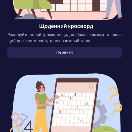
Щоденний кросворд
Розгадуйте новий кросворд щодня. Цікаві підказки та слова,
щоб розвинути логіку та словниковий запас.
Перейти