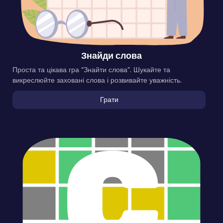
Знайди слова
Проста та цікава гра “Знайти слова”. Шукайте та
викреслюйте заховані слова і розвивайте уважність.
Грати