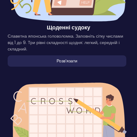
Щоденні судоку
Славетна японська головоломка. Заповніть сітку числами
від 1 до 9. Три рівні складності щодня: легкий, середній і
складний.
Розвʼязати