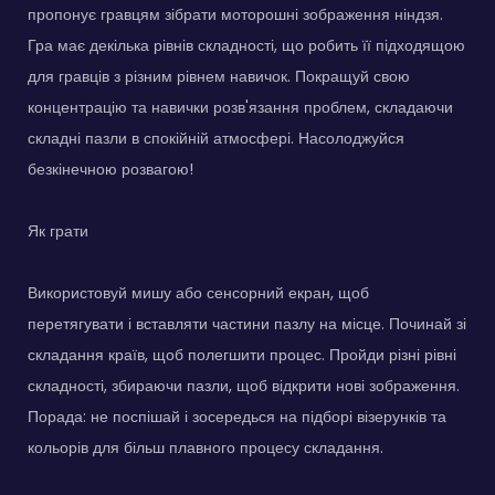
пропонує гравцям зібрати моторошні зображення ніндзя.
Гра має декілька рівнів складності, що робить її підходящою
для гравців з різним рівнем навичок. Покращуй свою
концентрацію та навички розв'язання проблем, складаючи
складні пазли в спокійній атмосфері. Насолоджуйся
безкінечною розвагою!
Як грати
Використовуй мишу або сенсорний екран, щоб
перетягувати і вставляти частини пазлу на місце. Починай зі
складання країв, щоб полегшити процес. Пройди різні рівні
складності, збираючи пазли, щоб відкрити нові зображення.
Порада: не поспішай і зосередься на підборі візерунків та
кольорів для більш плавного процесу складання.