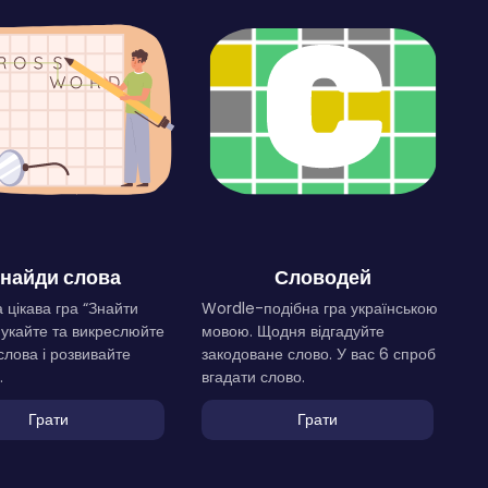
найди слова
Словодей
 цікава гра “Знайти
Wordle-подібна гра українською
Шукайте та викреслюйте
мовою. Щодня відгадуйте
слова і розвивайте
закодоване слово. У вас 6 спроб
.
вгадати слово.
Грати
Грати