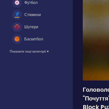
Футбол
Стікмени
Шутери
Баскетбол
Показати інші категорії ▾
Головол
"Почуття
Block Pu