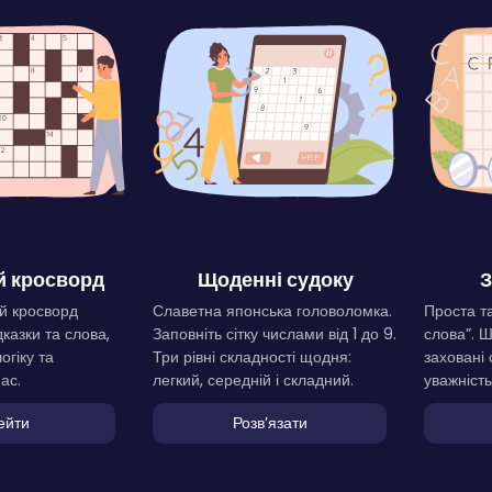
 кросворд
Щоденні судоку
З
й кросворд
Славетна японська головоломка.
Проста та
дказки та слова,
Заповніть сітку числами від 1 до 9.
слова”. 
огіку та
Три рівні складності щодня:
заховані 
ас.
легкий, середній і складний.
уважність
ейти
Розвʼязати