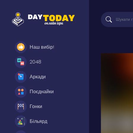
Наш вибір!
2048
Аркади
Поєднайки
Гонки
Більярд