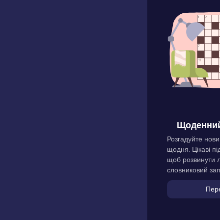
Щоденний
Розгадуйте нови
щодня. Цікаві пі
щоб розвинути л
словниковий зап
Пер