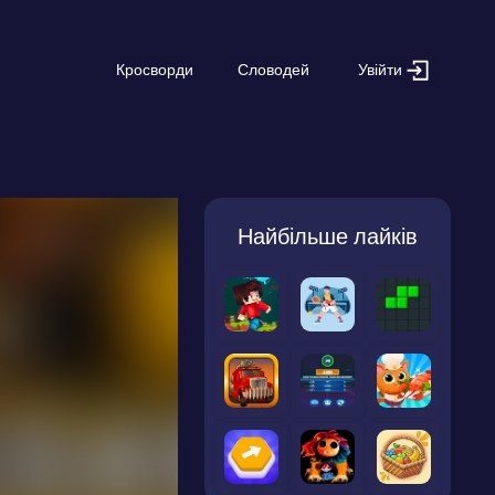
Увійти
Кросворди
Словодей
Найбільше лайків