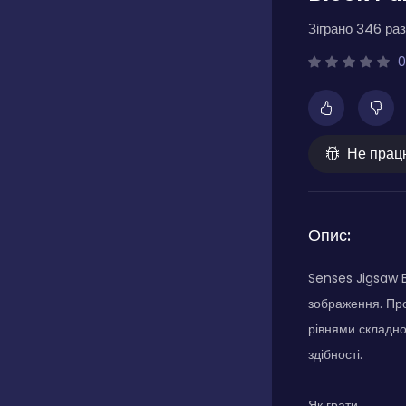
Зіграно 346 раз
0
Не прац
Опис:
Senses Jigsaw B
зображення. Про
рівнями складно
здібності.
Як грати