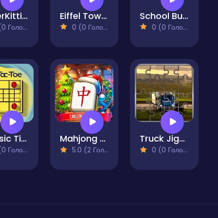
SuperKitties Jigsaw Image Challenge
Eiffel Tower Jigsaw Block Puzzle
School Bus Jigsaw Block Puzzle
 Голосів)
0 (0 Голосів)
0 (0 Голосів)
Classic Tic-Tac-Toe Online
Mahjong At Home - Xmas Edition
Truck Jigsaw Puzzle
 Голосів)
5.0 (2 Голосів)
0 (0 Голосів)