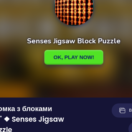
омка з блоками
В
" ❖ Senses Jigsaw
zzle