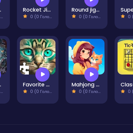
zzle Quest
Rocket Jigsaw Picture Puzzle
Round jigsaw Puzzle Collect funny Christmas pictures
)
0 (0 Голосів)
0 (0 Голосів)
0 (0
saw Puzzle
Favorite Puzzles
Mahjong Solitaire - World Tour
)
0 (0 Голосів)
0 (0 Голосів)
0 (0