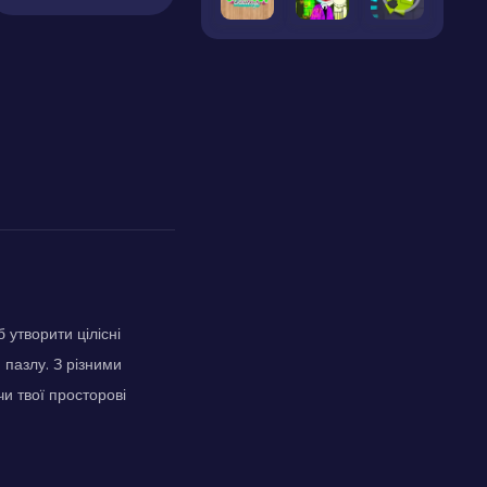
 утворити цілісні
 пазлу. З різними
и твої просторові