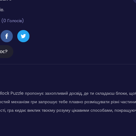
ів.
 (0 Голосів)
ює?
lock Puzzle пропонує захопливий досвід, де ти складаєш блоки, щоб
стий механізм гри запрошує тебе плавно розміщувати різні частини
сті, гра кидає виклик твоєму розуму цікавими способами, покращуюч