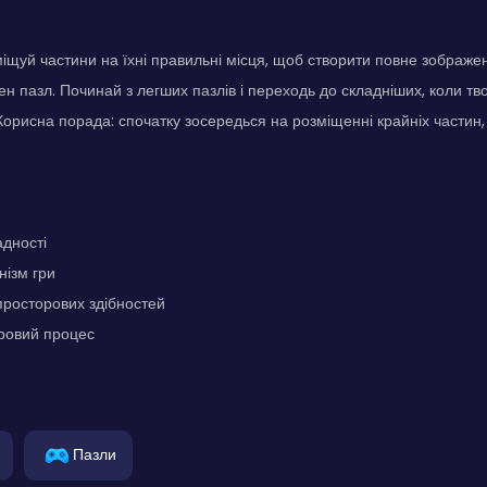
міщуй частини на їхні правильні місця, щоб створити повне зображен
ен пазл. Починай з легших пазлів і переходь до складніших, коли тв
орисна порада: спочатку зосередься на розміщенні крайніх частин
адності
нізм гри
росторових здібностей
гровий процес
Пазли