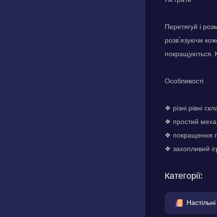
Перетягуй і роз
розв'язуючи кож
покращуються. К
Особливості
❖ різні рівні скл
❖ простий меха
❖ покращення п
❖ захопливий і
Категорії:
Настільні