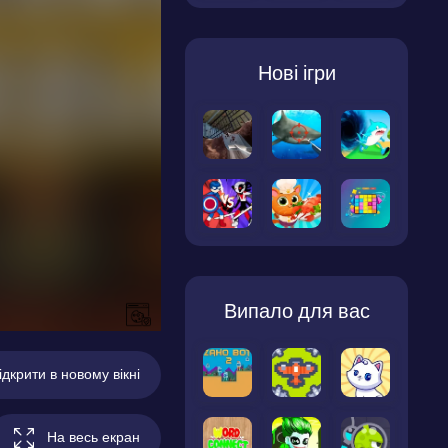
Нові ігри
Випало для вас
ідкрити в новому вікні
На весь екран