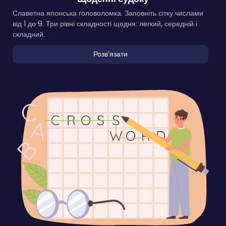
Славетна японська головоломка. Заповніть сітку числами
від 1 до 9. Три рівні складності щодня: легкий, середній і
складний.
Розвʼязати