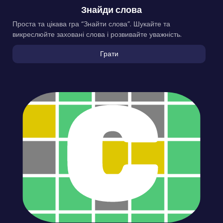
Знайди слова
Проста та цікава гра “Знайти слова”. Шукайте та
викреслюйте заховані слова і розвивайте уважність.
Грати