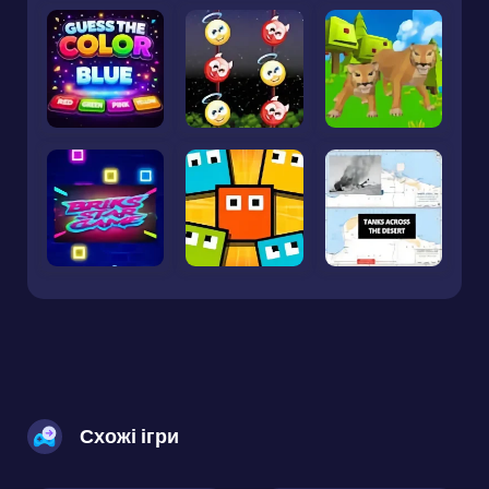
Схожі ігри