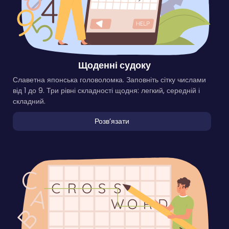
Щоденні судоку
Славетна японська головоломка. Заповніть сітку числами
від 1 до 9. Три рівні складності щодня: легкий, середній і
складний.
Розвʼязати