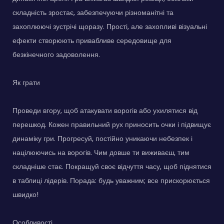
складність зростає, забезпечуючи різноманітні та
захоплюючі зустрічі щоразу. Прості, але захопливі візуальні
ефекти створюють привабливе середовище для
безкінечного задоволення.
Як грати
Проведи вгору, щоб атакувати ворогів або ухилятися від
перешкод. Кожен правильний рух приносить очки і підвищує
динаміку гри. Прогресуй, постійно уникаючи небезпек і
націлюючись на ворогів. Чим довше ти виживаєш, тим
складніше стає. Покращуй своє відчуття часу, щоб піднятися
в таблиці лідерів. Порада: будь уважним; все прискорюється
швидко!
Особливості