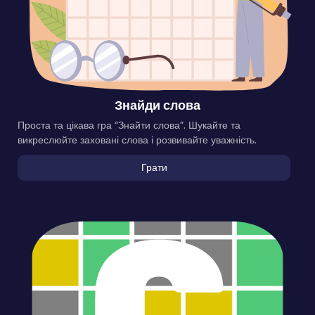
Знайди слова
Проста та цікава гра “Знайти слова”. Шукайте та
викреслюйте заховані слова і розвивайте уважність.
Грати