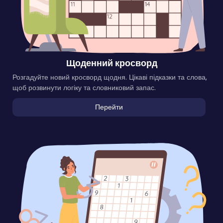
Щоденний кросворд
Розгадуйте новий кросворд щодня. Цікаві підказки та слова,
щоб розвинути логіку та словниковий запас.
Перейти