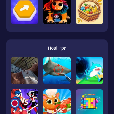
Нові ігри