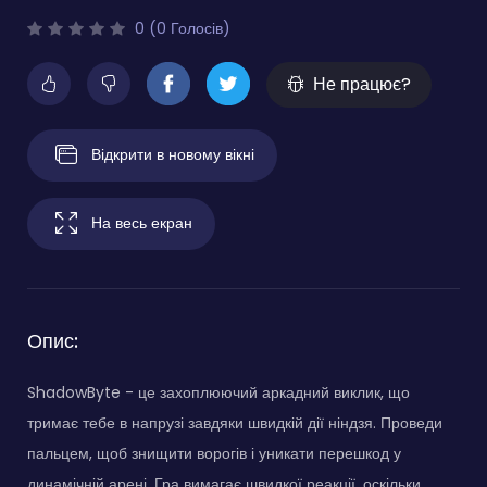
0 (0 Голосів)
Не працює?
Відкрити в новому вікні
На весь екран
Опис:
ShadowByte - це захоплюючий аркадний виклик, що
тримає тебе в напрузі завдяки швидкій дії ніндзя. Проведи
пальцем, щоб знищити ворогів і уникати перешкод у
динамічній арені. Гра вимагає швидкої реакції, оскільки