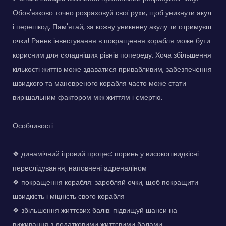
Обов'язково точно розраховуй свої рухи, щоб уникнути акул
і перешкод. Пам'ятай, за кожну уникнену акулу ти отримуєш
очки! Раннє інвестування в покращення корабля може бути
корисним для складніших рівнів попереду. Хоча збільшення
кількості життів може здаватися привабливим, забезпечення
швидкого та маневреного корабля часто може стати
вирішальним фактором між життям і смертю.
Особливості
❖ динамічний ігровий процес: поринь у високошвидкісні
переслідування, наповнені адреналіном
❖ покращення корабля: заробляй очки, щоб покращити
швидкість і міцність свого корабля
❖ збільшення життєвих балів: підвищуй шанси на
виживання з додатковими життєвими балами