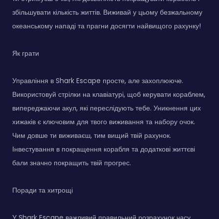
збільшувати кількість життів. Виживай у цьому безжальному
океанському нападі та прагни досягти найвищого рахунку!
Як грати
Управління в Shark Escape просте, але захоплююче.
Використовуй стрілки на клавіатурі, щоб керувати кораблем,
випереджаючи акул, які переслідують тебе. Уникнення цих
хижаків є ключовим для твого виживання та набору очок.
Чим довше ти виживаєш, тим вищий твій рахунок.
Інвестування в покращення корабля та додаткові життєві
бали значно покращить твій прогрес.
Поради та хитрощі
У Shark Escape важливий правильний розрахунок часу.