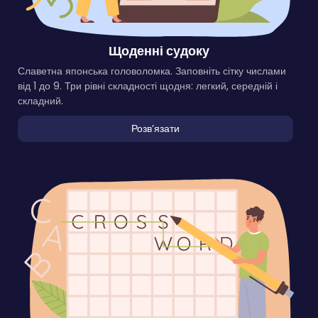
Щоденні судоку
Славетна японська головоломка. Заповніть сітку числами
від 1 до 9. Три рівні складності щодня: легкий, середній і
складний.
Розвʼязати