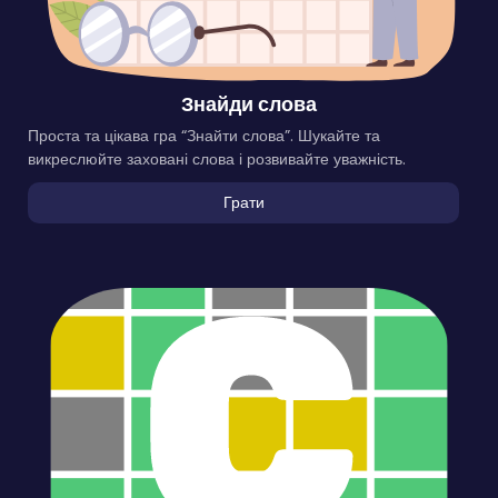
Знайди слова
Проста та цікава гра “Знайти слова”. Шукайте та
викреслюйте заховані слова і розвивайте уважність.
Грати