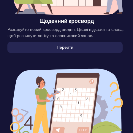
Щоденний кросворд
Розгадуйте новий кросворд щодня. Цікаві підказки та слова,
щоб розвинути логіку та словниковий запас.
Перейти