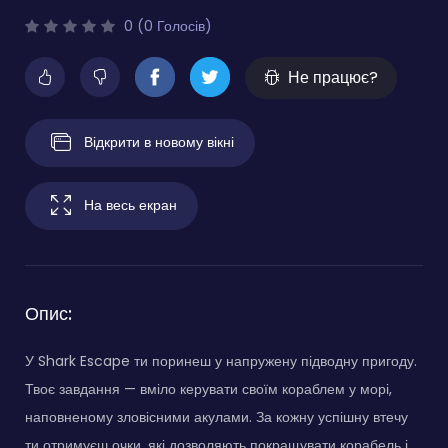
0 (0 Голосів)
Не працює?
Відкрити в новому вікні
На весь екран
Опис:
У Shark Escape ти поринеш у напружену підводну пригоду.
Твоє завдання — вміло керувати своїм кораблем у морі,
наповненому зловісними акулами. За кожну успішну втечу
ти отримуєш очки, які дозволяють покращувати корабель і