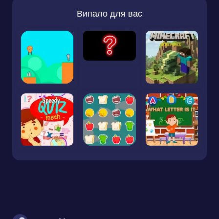
Випало для вас