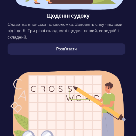
Щоденні судоку
Славетна японська головоломка. Заповніть сітку числами
від 1 до 9. Три рівні складності щодня: легкий, середній і
складний.
Розвʼязати