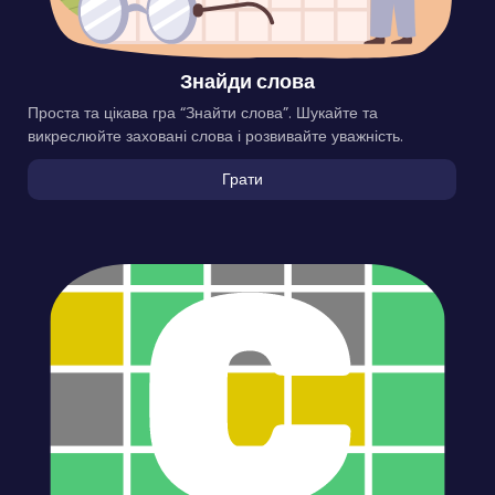
Знайди слова
Проста та цікава гра “Знайти слова”. Шукайте та
викреслюйте заховані слова і розвивайте уважність.
Грати