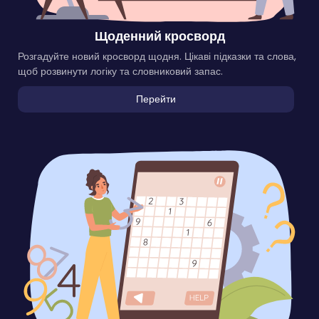
Щоденний кросворд
Розгадуйте новий кросворд щодня. Цікаві підказки та слова,
щоб розвинути логіку та словниковий запас.
Перейти