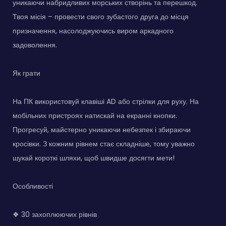
уникаючи набридливих морських створінь та перешкод.
Твоя місія – провести свого зубастого друга до місця
призначення, насолоджуючись виром аркадного
задоволення.
Як грати
На ПК використовуй клавіші AD або стрілки для руху. На
мобільних пристроях натискай на екранні кнопки.
Прогресуй, майстерно уникаючи небезпек і збираючи
кросівки. З кожним рівнем стає складніше, тому уважно
шукай короткі шляхи, щоб швидше досягти мети!
Особливості
❖ 30 захоплюючих рівнів