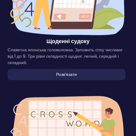
Щоденні судоку
Славетна японська головоломка. Заповніть сітку числами
від 1 до 9. Три рівні складності щодня: легкий, середній і
складний.
Розвʼязати