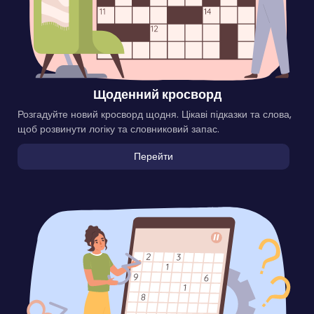
Щоденний кросворд
Розгадуйте новий кросворд щодня. Цікаві підказки та слова,
щоб розвинути логіку та словниковий запас.
Перейти