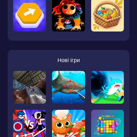
Нові ігри