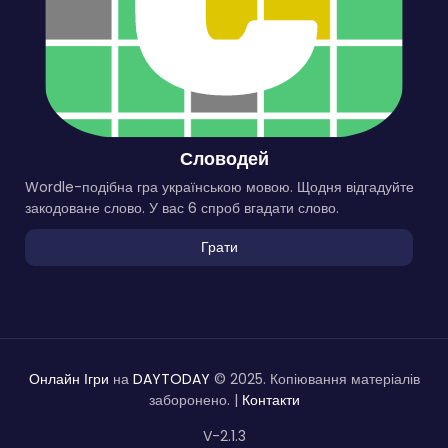
Словодей
Wordle-подібна гра українською мовою. Щодня відгадуйте
закодоване слово. У вас 6 спроб вгадати слово.
Грати
Онлайн Ігри
на
DAYTODAY
© 2025. Копіювання матеріалів
заборонено. |
Контакти
V-2.1.3