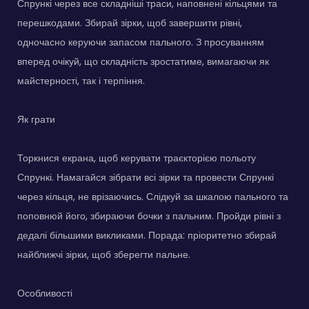
Спрункі через все складніші траси, наповнені кільцями та
перешкодами. Збирай зірки, щоб завершити рівні,
одночасно керуючи запасом пального. З просуванням
вперед очікуй, що складність зростатиме, вимагаючи як
майстерності, так і терпіння.
Як грати
Торкнися екрана, щоб керувати траєкторією польоту
Спрункі. Намагайся зібрати всі зірки та провести Спрункі
через кільця, не врізаючись. Слідкуй за шкалою пального та
поповнюй його, збираючи бочки з пальним. Пройди рівні з
дедалі більшими викликами. Порада: пріоритетно збирай
найближчі зірки, щоб зберегти пальне.
Особливості