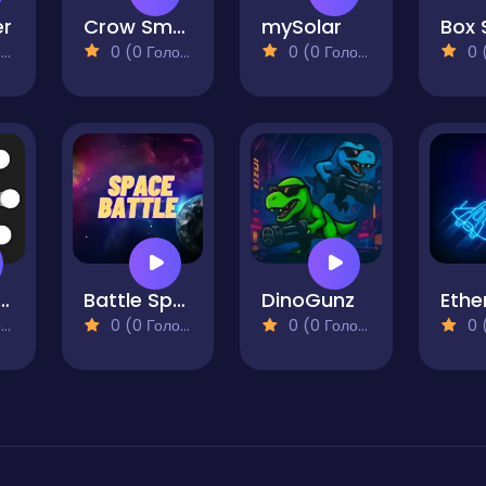
er
Crow Smasher
mySolar
)
0 (0 Голосів)
0 (0 Голосів)
0 (0
l Destroyer
Battle Space
DinoGunz
Ethe
)
0 (0 Голосів)
0 (0 Голосів)
0 (0