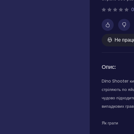
0
Не прац
Опис:
Dino Shooter ки
стріляють по яйц
чудово підходить
випадкових гравц
Як грати