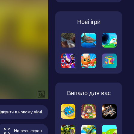
Нові ігри
Випало для вас
ідкрити в новому вікні
На весь екран