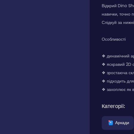
Відкрий Dino Sh
навички, точно 
Слідкуй за нижн
Особливості
❖ динамічний а
❖ яскравий 2D с
❖ зростаюча скл
❖ підходить для 
❖ захоплює як в
Категорії:
Аркади