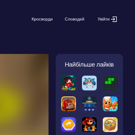
Увійти
Кросворди
Словодей
Найбільше лайків