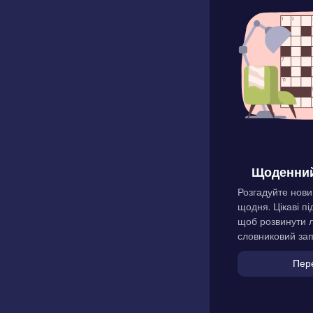
Щоденний
Розгадуйте нови
щодня. Цікаві пі
щоб розвинути л
словниковий зап
Пер