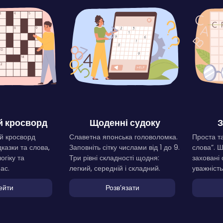
 кросворд
Щоденні судоку
З
й кросворд
Славетна японська головоломка.
Проста та
дказки та слова,
Заповніть сітку числами від 1 до 9.
слова”. 
огіку та
Три рівні складності щодня:
заховані 
ас.
легкий, середній і складний.
уважність
ейти
Розвʼязати