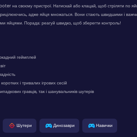
ooter на своєму пристрої. Натискай або клацай, щоб стріляти по яй
прицілюючись, адже яйця множаться. Вони стають швидшими і важчи
іми яйцями. Порада: реагуй швидко, щоб зберегти контроль!
ркадний геймплей
віт
адність
коротких і тривалих ігрових сесій
ипадкових гравців, так і шанувальників шутерів
Шутери
Динозаври
Навички