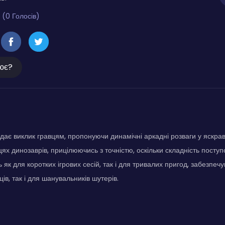
 (0 Голосів)
ює?
дає виклик гравцям, пропонуючи динамічні аркадні розваги у яскраво
ях динозаврів, прицілюючись з точністю, оскільки складність поступ
 як для коротких ігрових сесій, так і для тривалих пригод, забезпе
ів, так і для шанувальників шутерів.