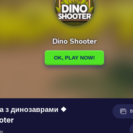
а з динозаврами ❖
В
oter
в.