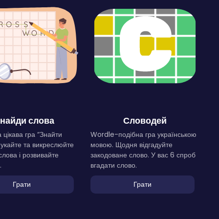
найди слова
Словодей
 цікава гра “Знайти
Wordle-подібна гра українською
Шукайте та викреслюйте
мовою. Щодня відгадуйте
слова і розвивайте
закодоване слово. У вас 6 спроб
.
вгадати слово.
Грати
Грати