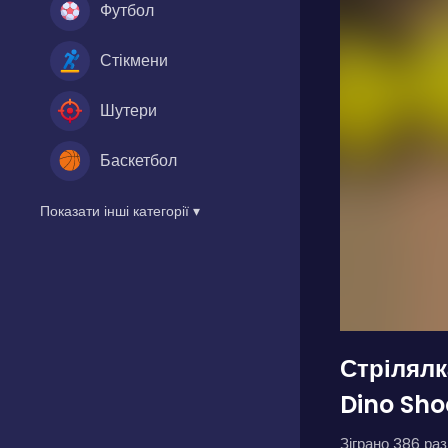
Футбол
Стікмени
Шутери
Баскетбол
Показати інші категорії ▾
Стрілялк
Dino Sho
Зіграно 386 разі