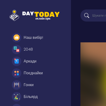
Наш вибір!
2048
Аркади
Поєднайки
Гонки
Більярд