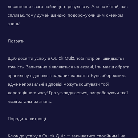
досягнення свого найвищого результату. Але пам'ятай, час
спливає, тому думай швидко, подорожуючи цим океаном
знань!
Як грати
Щоб досягти успіху в Quick Quiz, тобі потрібні швидкість і
точність. Запитання з'являються на екрані, і ти маєш обрати
правильну відповідь з наданих варіантів. Будь обережним,
адже неправильні відповіді можуть коштувати тобі
дорогоцінного часу! Гра ускладнюється, випробовуючи твої
межі загальних знань.
Поради та хитрощі
Ключ до успіху в Quick Quiz — залишатися спокійним і не