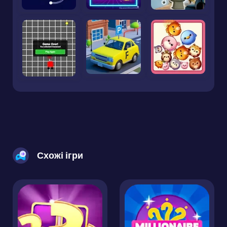
Схожі ігри