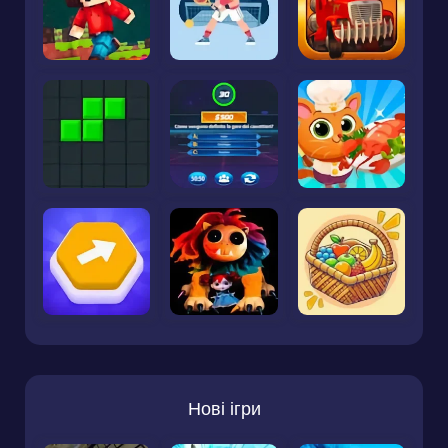
Нові ігри