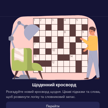
Щоденний кросворд
Розгадуйте новий кросворд щодня. Цікаві підказки та слова,
щоб розвинути логіку та словниковий запас.
Перейти