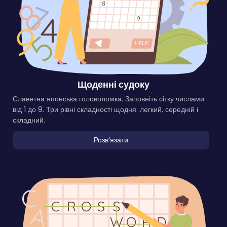
Щоденні судоку
Славетна японська головоломка. Заповніть сітку числами
від 1 до 9. Три рівні складності щодня: легкий, середній і
складний.
Розвʼязати