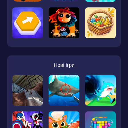
Нові ігри