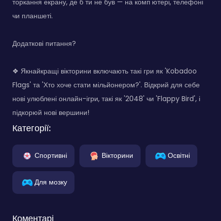
торкання екрану, де б ти не був — на комп'ютері, телефоні
чи планшеті.
Додаткові питання?
❖ Якнайкращі вікторини включають такі гри як 'Kobadoo
Flags' та 'Хто хоче стати мільйонером?'. Відкрий для себе
нові улюблені онлайн-ігри, такі як '2048' чи 'Flappy Bird', і
підкорюй нові вершини!
Категорії:
Спортивні
Вікторини
Освітні
Для мозку
Коментарі