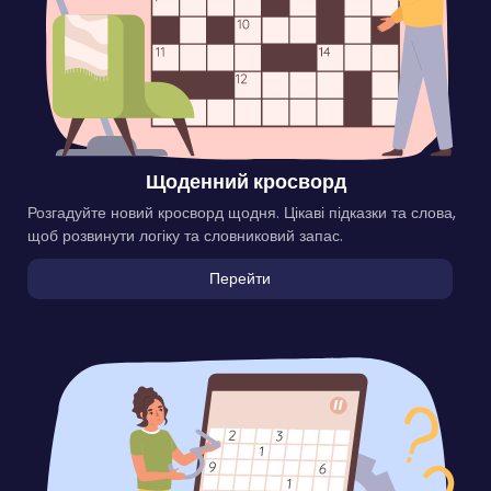
Щоденний кросворд
Розгадуйте новий кросворд щодня. Цікаві підказки та слова,
щоб розвинути логіку та словниковий запас.
Перейти