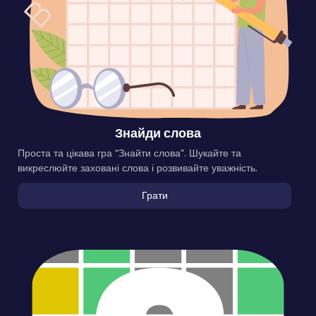
Знайди слова
Проста та цікава гра “Знайти слова”. Шукайте та
викреслюйте заховані слова і розвивайте уважність.
Грати