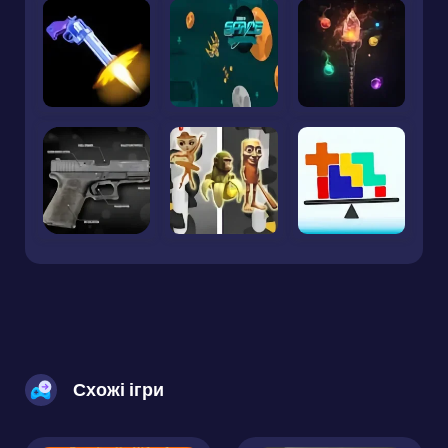
Схожі ігри