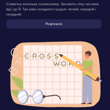
Славетна японська головоломка. Заповніть сітку числами
від 1 до 9. Три рівні складності щодня: легкий, середній і
складний.
Розвʼязати