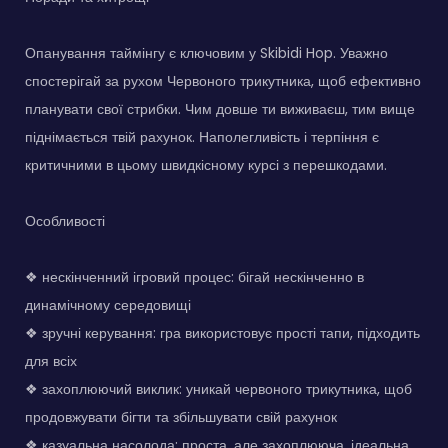
Опанування таймінгу є ключовим у Skibidi Hop. Уважно
спостерігай за рухом Червоного трикутника, щоб ефективно
планувати свої стрибки. Чим довше ти виживаєш, тим вище
піднімається твій рахунок. Наполегливість і терпіння є
критичними в цьому швидкісному курсі з перешкодами.
Особливості
❖ нескінченний ігровий процес: бігай нескінченно в
динамічному середовищі
❖ зручні керування: гра використовує прості тапи, підходить
для всіх
❖ захоплюючий виклик: уникай червоного трикутника, щоб
продовжувати бігти та збільшувати свій рахунок
❖ казуальна насолода: проста, але захоплююча, ідеальна