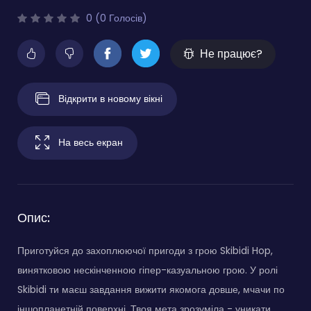
0 (0 Голосів)
Не працює?
Відкрити в новому вікні
На весь екран
Опис:
Приготуйся до захоплюючої пригоди з грою Skibidi Hop,
винятковою нескінченною гіпер-казуальною грою. У ролі
Skibidi ти маєш завдання вижити якомога довше, мчачи по
іншопланетній поверхні. Твоя мета зрозуміла - уникати