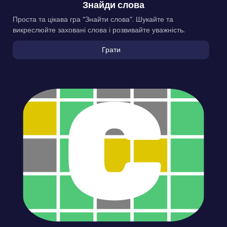
Знайди слова
Проста та цікава гра “Знайти слова”. Шукайте та
викреслюйте заховані слова і розвивайте уважність.
Грати