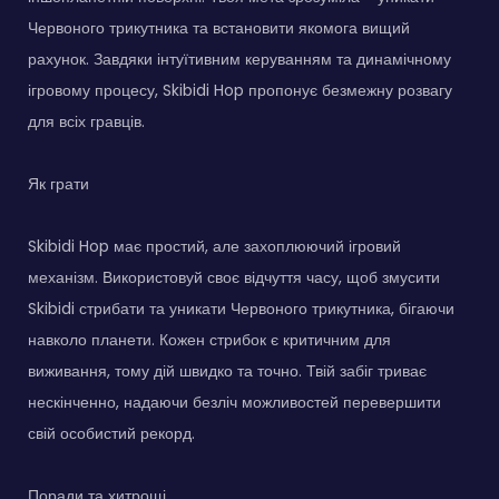
Червоного трикутника та встановити якомога вищий
рахунок. Завдяки інтуїтивним керуванням та динамічному
ігровому процесу, Skibidi Hop пропонує безмежну розвагу
для всіх гравців.
Як грати
Skibidi Hop має простий, але захоплюючий ігровий
механізм. Використовуй своє відчуття часу, щоб змусити
Skibidi стрибати та уникати Червоного трикутника, бігаючи
навколо планети. Кожен стрибок є критичним для
виживання, тому дій швидко та точно. Твій забіг триває
нескінченно, надаючи безліч можливостей перевершити
свій особистий рекорд.
Поради та хитрощі