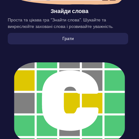
Знайди слова
Проста та цікава гра “Знайти слова”. Шукайте та
викреслюйте заховані слова і розвивайте уважність.
Грати