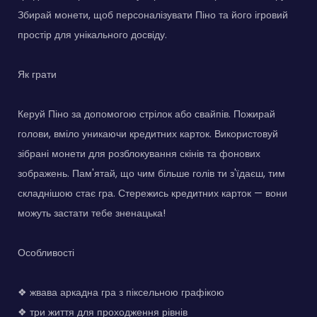
Збирай монети, щоб персоналізувати Піно та його ігровий
простір для унікального досвіду.
Як грати
Керуй Піно за допомогою стрілок або свайпів. Пожирай
голови, вміло уникаючи кредитних карток. Використовуй
зібрані монети для розблокування скінів та фонових
зображень. Пам'ятай, що чим більше голів ти з'їдаєш, тим
складнішою стає гра. Стережись кредитних карток — вони
можуть застати тебе зненацька!
Особливості
❖ жвава аркадна гра з піксельною графікою
❖ три життя для проходження рівнів