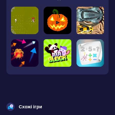
Схожі ігри