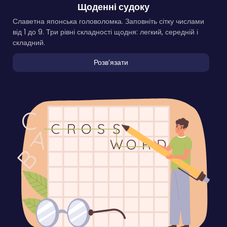
Щоденні судоку
Славетна японська головоломка. Заповніть сітку числами
від 1 до 9. Три рівні складності щодня: легкий, середній і
складний.
Розвʼязати