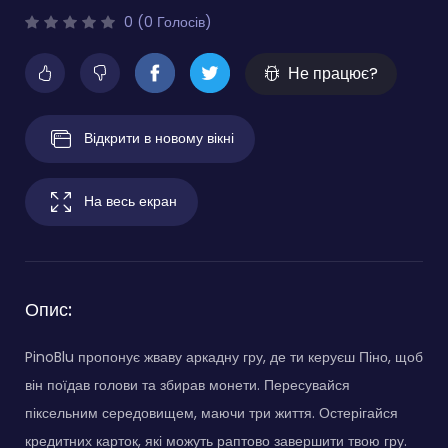
0 (0 Голосів)
Не працює?
Відкрити в новому вікні
На весь екран
Опис:
PinoBlu пропонує жваву аркадну гру, де ти керуєш Піно, щоб
він поїдав голови та збирав монети. Пересувайся
піксельним середовищем, маючи три життя. Остерігайся
кредитних карток, які можуть раптово завершити твою гру.