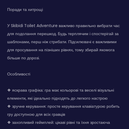
Поради та хитрощі
У Skibidi Toilet Adventure важливо правильно вибрати час
для подолання перешкод. Будь терплячим і спостерігай за
шаблонами, перш ніж стрибати. Підсилювачі є важливими
для просування на пізніших рівнях, тому збирай якомога
більше по дорозі.
Особливості
❖ яскрава графіка: гра має кольорові та веселі візуальні
елементи, які ідеально підходять до легкого настрою
❖ зручне керування: просте керування клавіатурою робить
гру доступною для всіх гравців
❖ захопливий геймплей: цікаві рівні та їхня зростаюча