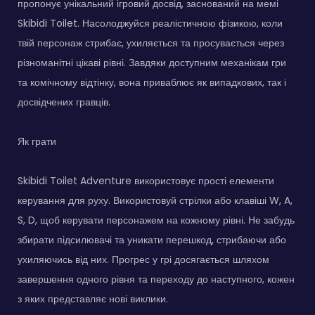
пропонує унікальний ігровий досвід, заснований на мемі
Skibidi Toilet. Насолоджуйся реалістичною фізикою, коли
твій персонаж стрибає, ухиляється та просувається через
різноманітні цікаві рівні. Завдяки доступним механікам гри
та комічному відтінку, вона приваблює як випадкових, так і
досвідчених гравців.
Як грати
Skibidi Toilet Adventure використовує прості елементи
керування для руху. Використовуй стрілки або клавіші W, A,
S, D, щоб керувати персонажем на кожному рівні. Не забудь
збирати підсилювачі та уникати перешкод, стрибаючи або
ухиляючись від них. Прогрес у грі досягається шляхом
завершення одного рівня та переходу до наступного, кожен
з яких представляє нові виклики.