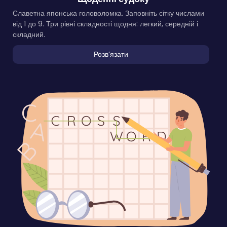
Славетна японська головоломка. Заповніть сітку числами
від 1 до 9. Три рівні складності щодня: легкий, середній і
складний.
Розвʼязати