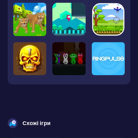
Схожі ігри