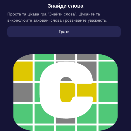
Знайди слова
Проста та цікава гра “Знайти слова”. Шукайте та
викреслюйте заховані слова і розвивайте уважність.
Грати