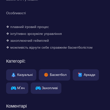
Особливості
❖ плавний ігровий процес
❖ інтуїтивно зрозуміле управління
❖ захоплюючий геймплей
❖ можливість відчути себе справжнім баскетболістом
Категорії:
Казуальні
Баскетбол
Аркади
М'яч
Захопливі
Коментарі