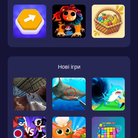
Нові ігри