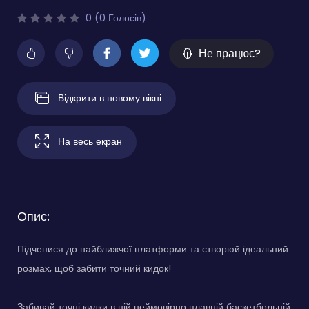
0 (0 Голосів)
Не працює?
Відкрити в новому вікні
На весь екран
Опис:
Підчепися до найближчої платформи та створюй ідеальний
розмах, щоб забити точний кидок!
Забивай точні кидки в цій неймовірно плавній баскетбольній