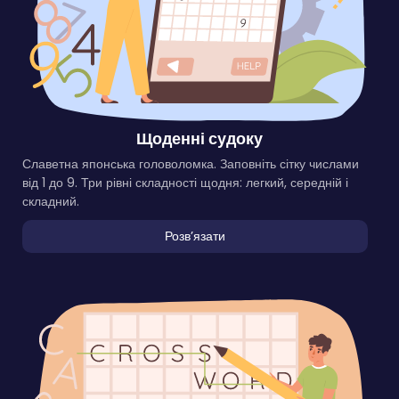
Щоденні судоку
Славетна японська головоломка. Заповніть сітку числами
від 1 до 9. Три рівні складності щодня: легкий, середній і
складний.
Розвʼязати