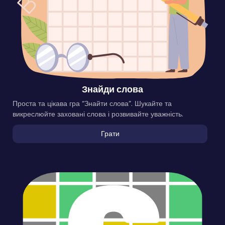
Знайди слова
Проста та цікава гра “Знайти слова”. Шукайте та
викреслюйте заховані слова і розвивайте уважність.
Грати