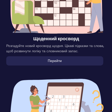
Щоденний кросворд
Розгадуйте новий кросворд щодня. Цікаві підказки та слова,
щоб розвинути логіку та словниковий запас.
Перейти