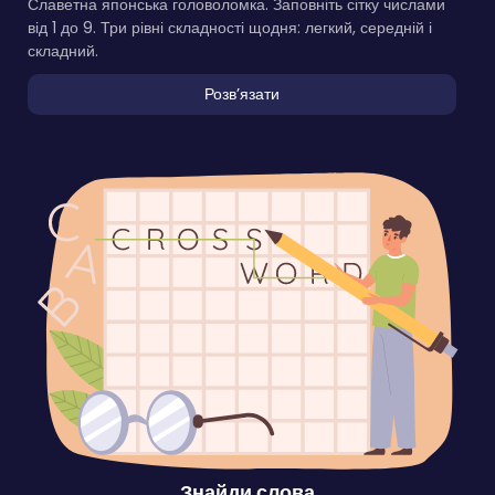
Славетна японська головоломка. Заповніть сітку числами
від 1 до 9. Три рівні складності щодня: легкий, середній і
складний.
Розвʼязати
Знайди слова