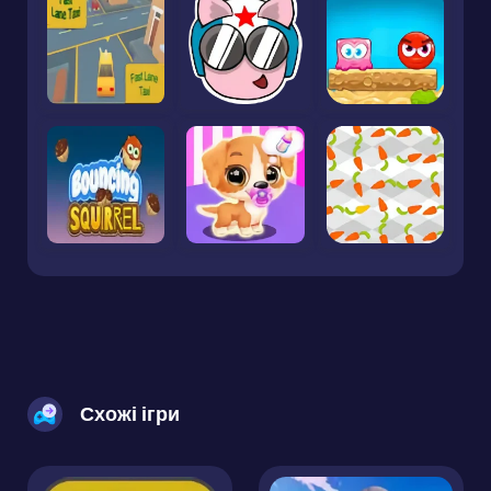
Схожі ігри