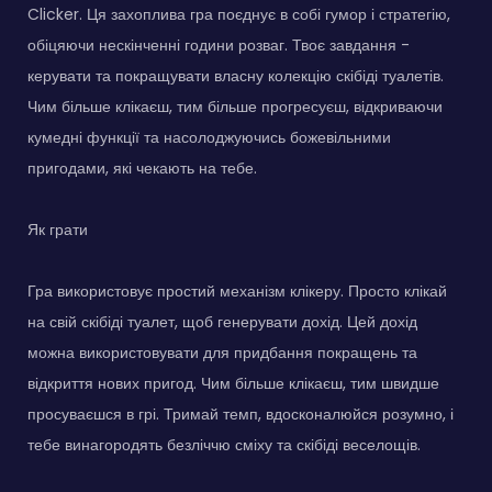
Clicker. Ця захоплива гра поєднує в собі гумор і стратегію,
обіцяючи нескінченні години розваг. Твоє завдання -
керувати та покращувати власну колекцію скібіді туалетів.
Чим більше клікаєш, тим більше прогресуєш, відкриваючи
кумедні функції та насолоджуючись божевільними
пригодами, які чекають на тебе.
Як грати
Гра використовує простий механізм клікеру. Просто клікай
на свій скібіді туалет, щоб генерувати дохід. Цей дохід
можна використовувати для придбання покращень та
відкриття нових пригод. Чим більше клікаєш, тим швидше
просуваєшся в грі. Тримай темп, вдосконалюйся розумно, і
тебе винагородять безліччю сміху та скібіді веселощів.