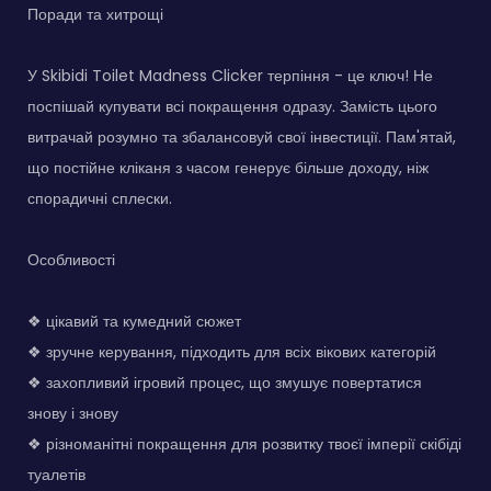
Поради та хитрощі
У Skibidi Toilet Madness Clicker терпіння - це ключ! Не
поспішай купувати всі покращення одразу. Замість цього
витрачай розумно та збалансовуй свої інвестиції. Пам'ятай,
що постійне кліканя з часом генерує більше доходу, ніж
спорадичні сплески.
Особливості
❖ цікавий та кумедний сюжет
❖ зручне керування, підходить для всіх вікових категорій
❖ захопливий ігровий процес, що змушує повертатися
знову і знову
❖ різноманітні покращення для розвитку твоєї імперії скібіді
туалетів