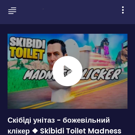
Скібiді унітаз - божевільний
клікер ❖ Skibidi Toilet Madness