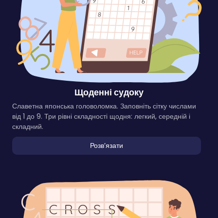
Щоденні судоку
Славетна японська головоломка. Заповніть сітку числами
від 1 до 9. Три рівні складності щодня: легкий, середній і
складний.
Розвʼязати