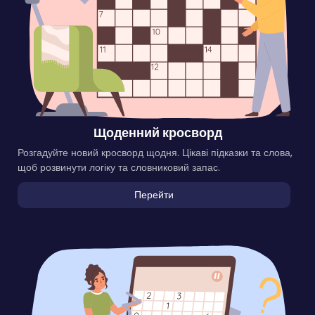
Щоденний кросворд
Розгадуйте новий кросворд щодня. Цікаві підказки та слова,
щоб розвинути логіку та словниковий запас.
Перейти