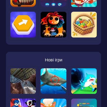
Нові ігри