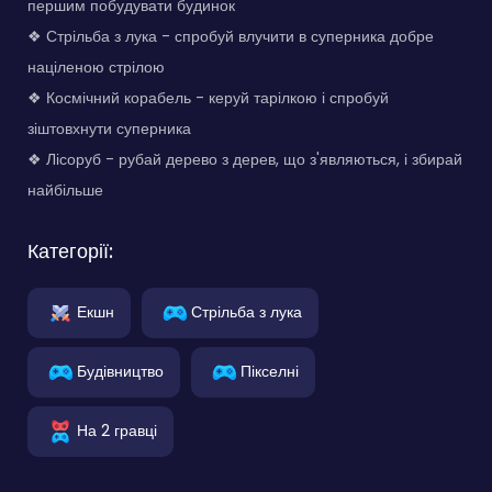
першим побудувати будинок
❖ Стрільба з лука - спробуй влучити в суперника добре
націленою стрілою
❖ Космічний корабель - керуй тарілкою і спробуй
зіштовхнути суперника
❖ Лісоруб - рубай дерево з дерев, що з'являються, і збирай
найбільше
Категорії:
Екшн
Стрільба з лука
Будівництво
Пікселні
На 2 гравці