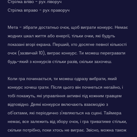
Стрілка вліво - рух ліворуч
Стрілка вправо - рух праворуч
Мета - зібрати достатньо очок, щоб виграти конкурс. Немає
жодних шкал життя або енергії, тільки очки, які будуть
показані вгорі екрана. Перший, хто досягне певної кількості
очок (зазвичай 10), виграє конкурс. Ти можеш перегравати
будь-який з конкурсів стільки разів, скільки захочеш.
Коли гра починається, ти можеш одразу вибрати, який
конкурс хочеш грати. Після цього він почнеться негайно, і
тобі покажуть, які управління активні під кожним гравцем
відповідно. Деякі конкурси включають взаємодію з
об'єктами, які періодично з'являються на сцені. Таймера
немає, все залежить від збору очок, і гра триватиме стільки,
скільки потрібно, поки хтось не виграє. Звісно, можна також