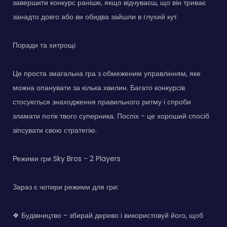
завершити конкурс раніше, якщо відчуваєш, що він триває
занадто довго або ви обидва зайшли в глухий кут.
Поради та хитрощі
Це проста змагальна гра з обмеженим управлінням, яке
можна опанувати за кілька хвилин. Багато конкурсів
стосуються знаходження правильного ритму і спроби
зламати потік твого суперника. Поспіх - це хороший спосіб
зіпсувати свою стратегію.
Режими гри Sky Bros - 2 Players
Зараз є чотири режими для гри:
❖ Будівництво - збирай дерево і використовуй його, щоб