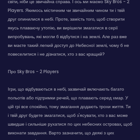
світи, ніби це звичайна справа. І ось ми маємо Sky Bros - 2
Players. Якимось містичним чи звичайним чином ти і твій
друг опинилися в небі. Проте, замість того, щоб створити
якусь плаваючу утопію, ви вирішили змагатися в серії
випробувань, які могли б відбутися і на землі. Але раз вже
ви маєте такий легкий доступ до Небесної землі, чому б не
повеселитися і не дізнатися, хто з вас кращий?
Про Sky Bros - 2 Players
Ігри, що відбуваються в небі, зазвичай включають багато
польотів або підтримки речей, що плавають серед хмар. У
цій грі все спокійно, тому змагання додають трохи життя. Ти
і твій друг будете змагатися, щоб з'ясувати, хто з вас може
швидше і сильніше рухатися по цих небесних островах, щоб
виконати завдання. Варто зазначити, що деякі з цих