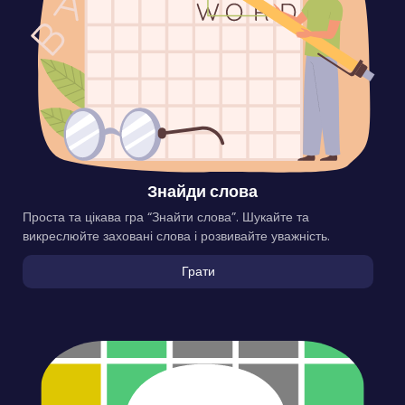
Знайди слова
Проста та цікава гра “Знайти слова”. Шукайте та
викреслюйте заховані слова і розвивайте уважність.
Грати