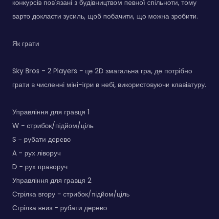
конкурсів пов'язані з будівництвом певної спільноти, тому
варто докласти зусиль, щоб побачити, що можна зробити.
Як грати
Sky Bros - 2 Players - це 2D змагальна гра, де потрібно
грати в численні міні-ігри в небі, використовуючи клавіатуру.
Управління для гравця 1
W - стрибок/підйом/ціль
S - рубати дерево
A - рух ліворуч
D - рух праворуч
Управління для гравця 2
Стрілка вгору - стрибок/підйом/ціль
Стрілка вниз - рубати дерево