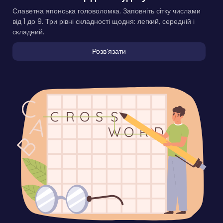
Славетна японська головоломка. Заповніть сітку числами
від 1 до 9. Три рівні складності щодня: легкий, середній і
складний.
Розвʼязати