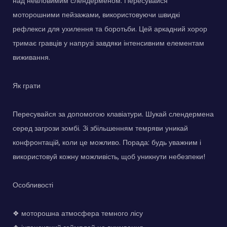
над невловимим слендерменом. Пересувайся
моторошними пейзажами, використовуючи швидкі
рефлекси для ухилення та боротьби. Цей аркадний хорор
тримає гравців у напрузі завдяки інтенсивним елементам
виживання.
Як грати
Пересувайся за допомогою клавіатури. Шукай слендермена
серед загрози зомбі. Зі збільшенням темряви уникай
конфронтацій, коли це можливо. Порада: будь уважним і
використовуй кожну можливість, щоб уникнути небезпеки!
Особливості
❖ моторошна атмосфера темного лісу