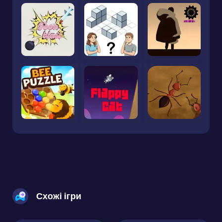
Схожі ігри