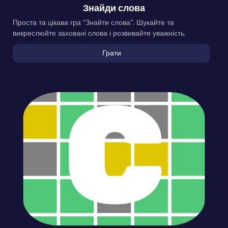
Знайди слова
Проста та цікава гра “Знайти слова”. Шукайте та
викреслюйте заховані слова і розвивайте уважність.
Грати