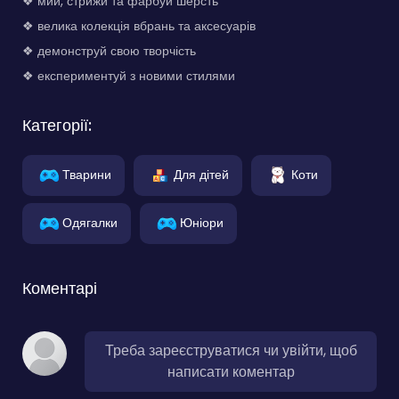
❖ мий, стрижи та фарбуй шерсть
❖ велика колекція вбрань та аксесуарів
❖ демонструй свою творчість
❖ експериментуй з новими стилями
Категорії:
Тварини
Для дітей
Коти
Одягалки
Юніори
Коментарі
Треба зареєструватися чи увійти, щоб
написати коментар