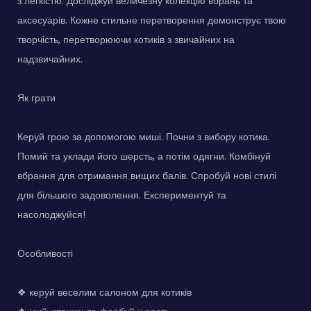
з легкістю. Досліджуй величезну колекцію вбрань та
аксесуарів. Кожне стильне перетворення демонструє твою
творчість, перетворюючи котиків з звичайних на
надзвичайних.
Як грати
Керуй грою за допомогою миші. Почни з вибору котика.
Помий та уклади його шерсть, а потім одягни. Комбінуй
вбрання для отримання вищих балів. Спробуй нові стилі
для більшого задоволення. Експериментуй та
насолоджуйся!
Особливості
❖ керуй веселим салоном для котиків