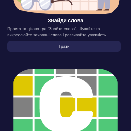
Знайди слова
Проста та цікава гра “Знайти слова”. Шукайте та
викреслюйте заховані слова і розвивайте уважність.
Грати