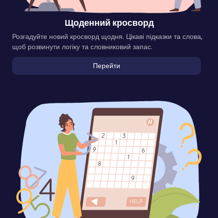
Щоденний кросворд
Розгадуйте новий кросворд щодня. Цікаві підказки та слова,
щоб розвинути логіку та словниковий запас.
Перейти