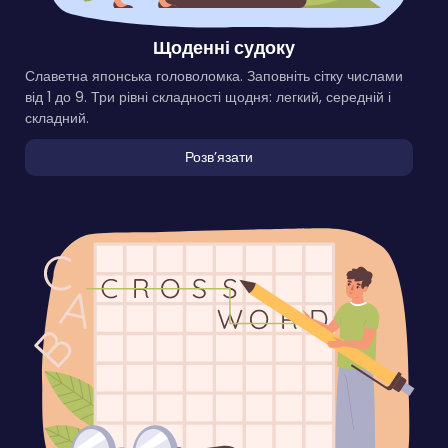
Щоденні судоку
Славетна японська головоломка. Заповніть сітку числами
від 1 до 9. Три рівні складності щодня: легкий, середній і
складний.
Розвʼязати