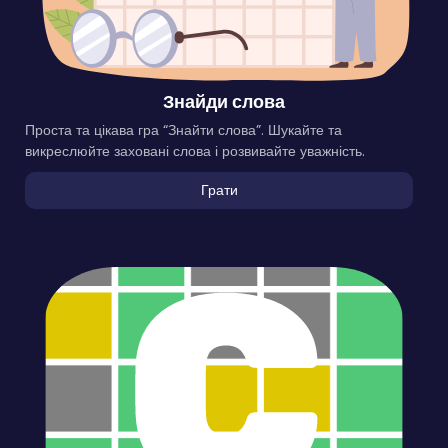
Знайди слова
Проста та цікава гра “Знайти слова”. Шукайте та
викреслюйте заховані слова і розвивайте уважність.
Грати