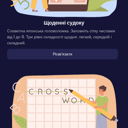
Щоденні судоку
Славетна японська головоломка. Заповніть сітку числами
від 1 до 9. Три рівні складності щодня: легкий, середній і
складний.
Розвʼязати