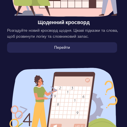
Щоденний кросворд
Розгадуйте новий кросворд щодня. Цікаві підказки та слова,
щоб розвинути логіку та словниковий запас.
Перейти