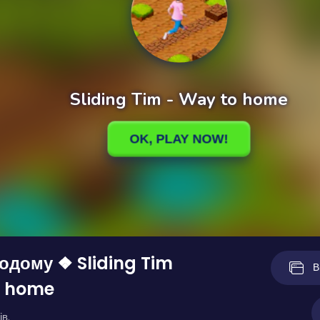
одому ❖ Sliding Tim
В
o home
ів.