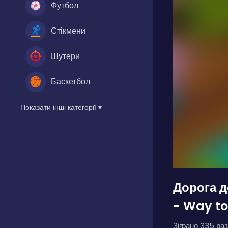
Футбол
Стікмени
Шутери
Баскетбол
Показати інші категорії ▾
Дорога д
- Way t
Зіграно 335 раз