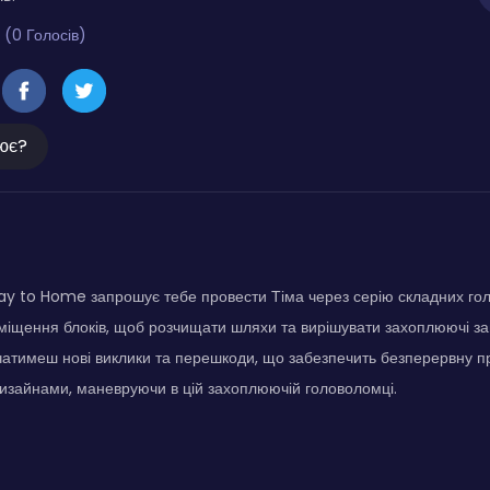
 (0 Голосів)
ює?
ay to Home запрошує тебе провести Тіма через серію складних го
еміщення блоків, щоб розчищати шляхи та вирішувати захоплюючі з
ічатимеш нові виклики та перешкоди, що забезпечить безперервну 
изайнами, маневруючи в цій захоплюючій головоломці.