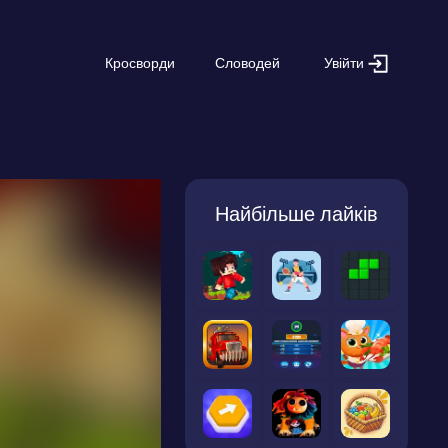
Увійти
Кросворди
Словодей
Найбільше лайків