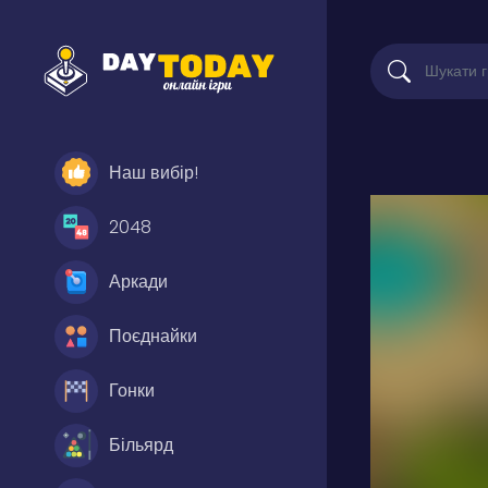
Наш вибір!
2048
Аркади
Поєднайки
Гонки
Більярд