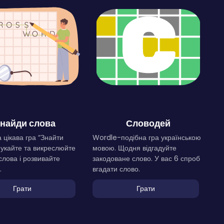
найди слова
Словодей
 цікава гра “Знайти
Wordle-подібна гра українською
Шукайте та викреслюйте
мовою. Щодня відгадуйте
слова і розвивайте
закодоване слово. У вас 6 спроб
.
вгадати слово.
Грати
Грати