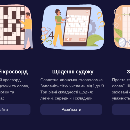
 кросворд
Щоденні судоку
З
й кросворд
Славетна японська головоломка.
Проста та
дказки та слова,
Заповніть сітку числами від 1 до 9.
слова”. 
огіку та
Три рівні складності щодня:
заховані 
ас.
легкий, середній і складний.
уважність
ейти
Розвʼязати