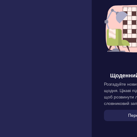
Щоденний
Розгадуйте нови
щодня. Цікаві пі
щоб розвинути л
словниковий зап
Пер