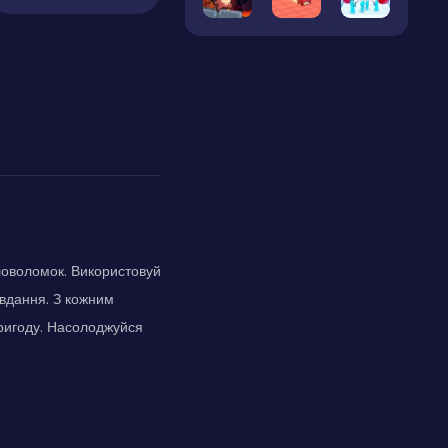
ловоломок. Використовуй
авдання. З кожним
пригоду. Насолоджуйся