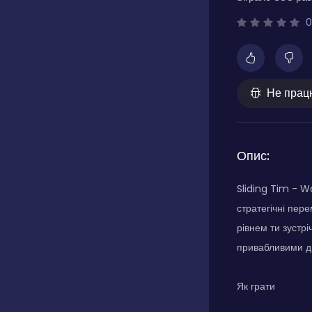
0
Не прац
Опис:
Sliding Tim - W
стратегічні пер
рівнем ти зустр
привабливими д
Як грати