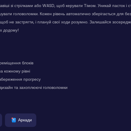
авіші зі стрілками або WASD, щоб керувати Тімом. Уникай пасток і 
шувати головоломки. Кожен рівень автоматично зберігається для бе
щоб не застрягти, і плануй свої ходи розумно. Залишайся зосеред
х додому!
ереміщення блоків
на кожному рівні
збереження прогресу
дизайн та захоплюючі головоломки
Аркади