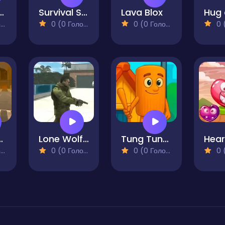
man Bamboo
Survival Starfish
Lava Blox
)
0 (0 Голосів)
0 (0 Голосів)
0 (0
mbie Driving
Lone Wolf Strike
Tung Tung Sahur Big Stick
)
0 (0 Голосів)
0 (0 Голосів)
0 (0