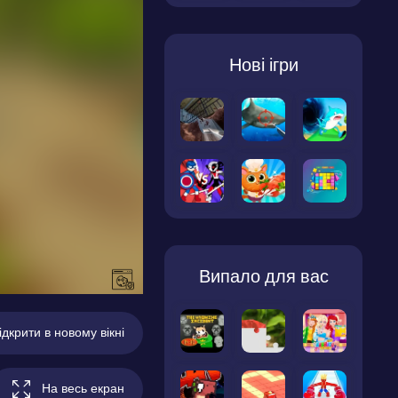
Нові ігри
Випало для вас
ідкрити в новому вікні
На весь екран