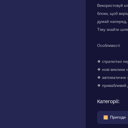
Використовуй кл
блоки, щоб вирі
думай наперед, 
Тіму знайти шля
Особливості
❖ стратегічні п
❖ нові виклики 
❖ автоматичне 
❖ привабливий 
Категорії:
Пригоди