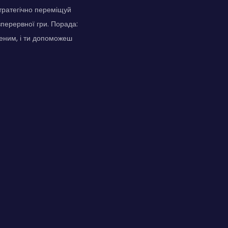
стратегічно переміщуй
зперервної гри. Порада:
женим, і ти допоможеш