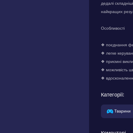
дедалі складніш
найкращих резул
Особливості
❖ поєднання фе
❖ легке керуван
❖ приємні викли
❖ можливість шв
❖ вдосконалення
Категорії:
Тварини
Коментарі