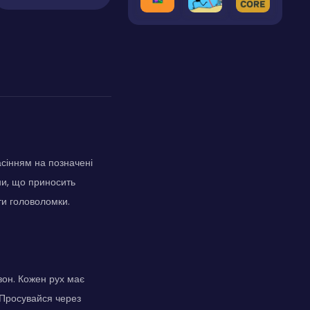
сінням на позначені
ини, що приносить
ти головоломки.
зон. Кожен рух має
 Просувайся через