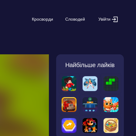
Увійти
Кросворди
Словодей
Найбільше лайків