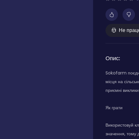
Не прац
Опис:
Sokofarm поєдн
місця на сільсь
приємні виклики
Як грати
Використовуй кл
значення, тому 