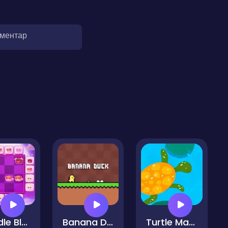
оментар
Cuddle Blocks
Banana Duck
Turtle Math