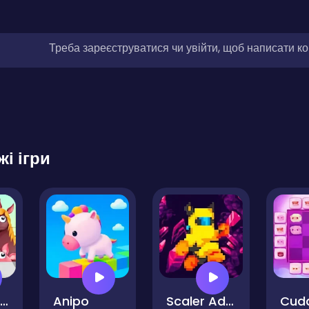
Треба зареєструватися чи увійти, щоб написати к
жі ігри
Puzzle Farm Game
Anipo
Scaler Adventure