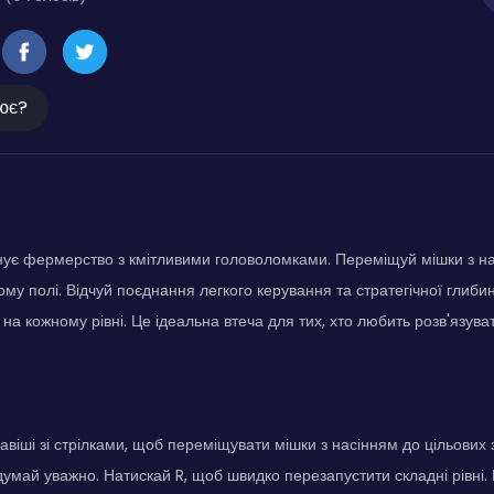
ює?
ує фермерство з кмітливими головоломками. Переміщуй мішки з на
кому полі. Відчуй поєднання легкого керування та стратегічної глиб
 на кожному рівні. Це ідеальна втеча для тих, хто любить розв'язува
авіші зі стрілками, щоб переміщувати мішки з насінням до цільових 
думай уважно. Натискай R, щоб швидко перезапустити складні рівні.