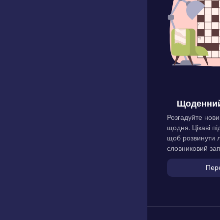
Щоденний
Розгадуйте нови
щодня. Цікаві пі
щоб розвинути л
словниковий зап
Пер