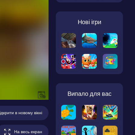
Нові ігри
Випало для вас
ідкрити в новому вікні
На весь екран