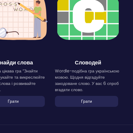
найди слова
Словодей
 цікава гра “Знайти
Wordle-подібна гра українською
Шукайте та викреслюйте
мовою. Щодня відгадуйте
слова і розвивайте
закодоване слово. У вас 6 спроб
.
вгадати слово.
Грати
Грати