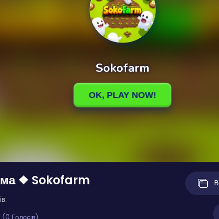
ма ❖ Sokofarm
В
ів.
 (0 Голосів)