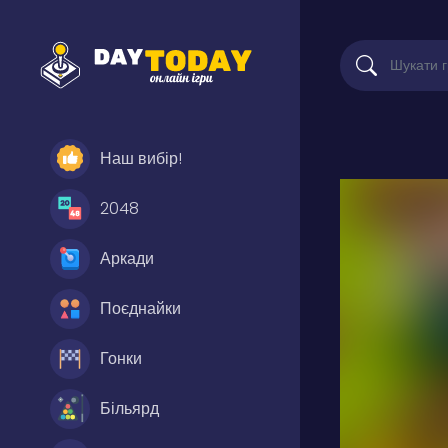
Наш вибір!
2048
Аркади
Поєднайки
Гонки
Більярд