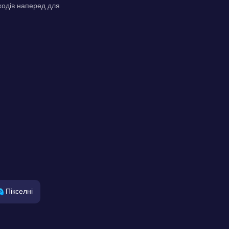
ходів наперед для
Пікселні