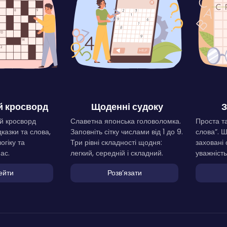
 кросворд
Щоденні судоку
З
й кросворд
Славетна японська головоломка.
Проста та
дказки та слова,
Заповніть сітку числами від 1 до 9.
слова”. 
огіку та
Три рівні складності щодня:
заховані 
ас.
легкий, середній і складний.
уважність
ейти
Розвʼязати