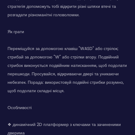
стратегія допоможуть тобі відкрити різні шляхи втечі та
розгадати різноманітні головоломки.
Як грати
Переміщуйся за допомогою клавіш "WASD" або стрілок;
стрибай за допомогою "W" або стрілки вгору. Подвійний
стрибок виконується подвійним натисканням, щоб подолати
перешкоди. Просувайся, відкриваючи двері та уникаючи
небезпек. Порада: використовуй подвійні стрибки розумно,
щоб подолати складні місця.
Особливості
❖ динамічний 2D платформер з ключами та зачиненими
дверима