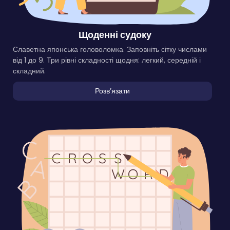
Щоденні судоку
Славетна японська головоломка. Заповніть сітку числами
від 1 до 9. Три рівні складності щодня: легкий, середній і
складний.
Розвʼязати