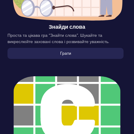
Знайди слова
Проста та цікава гра “Знайти слова”. Шукайте та
викреслюйте заховані слова і розвивайте уважність.
Грати