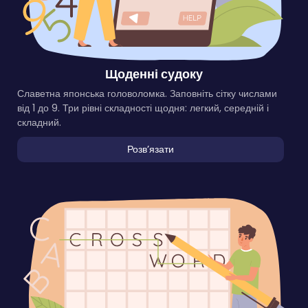
Щоденні судоку
Славетна японська головоломка. Заповніть сітку числами
від 1 до 9. Три рівні складності щодня: легкий, середній і
складний.
Розвʼязати