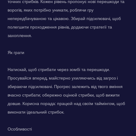
точних стрибків. Кожен рівень пропонує нові перешкоди та
ворогів, яких потрібно уникати, роблячи гру
непередбачуваною та цікавою. Збирай підсилювачі, щоб
полегшити проходження рівнів, додаючи стратегії та
захоплення.
Як грати
Натискай, щоб стрибати через зомбі та перешкоди.
Просувайся вперед, майстерно ухиляючись від загроз і
збираючи підсилювачі. Прогрес залежить від твого вміння
вчасно стрибати; обережно оцінюй стрибки, щоб вижити
довше. Корисна порада: працюй над своїм таймінгом, щоб
виконати ідеальний стрибок.
Особливості