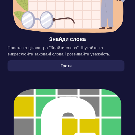
Знайди слова
Проста та цікава гра “Знайти слова”. Шукайте та
викреслюйте заховані слова і розвивайте уважність.
Грати