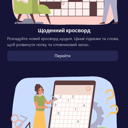
Щоденний кросворд
Розгадуйте новий кросворд щодня. Цікаві підказки та слова,
щоб розвинути логіку та словниковий запас.
Перейти