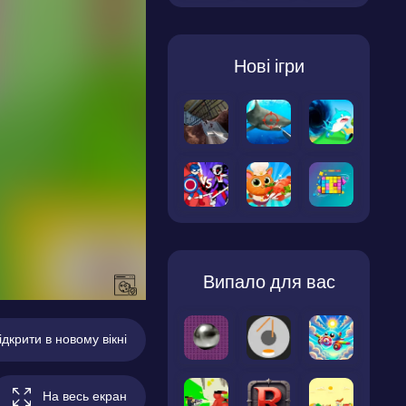
Нові ігри
Випало для вас
ідкрити в новому вікні
На весь екран