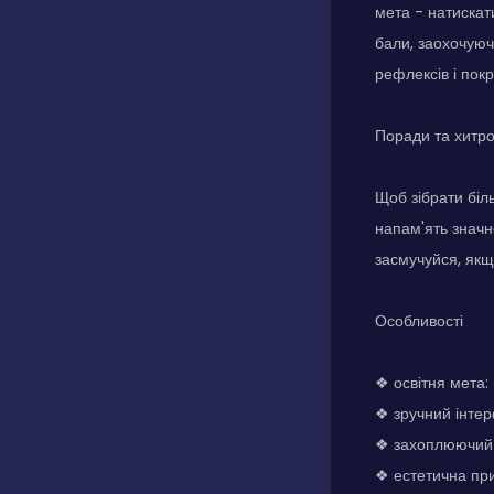
мета - натискат
бали, заохочуюч
рефлексів і покр
Поради та хитр
Щоб зібрати біль
напам'ять значн
засмучуйся, якщ
Особливості
❖ освітня мета:
❖ зручний інтер
❖ захоплюючий і
❖ естетична при