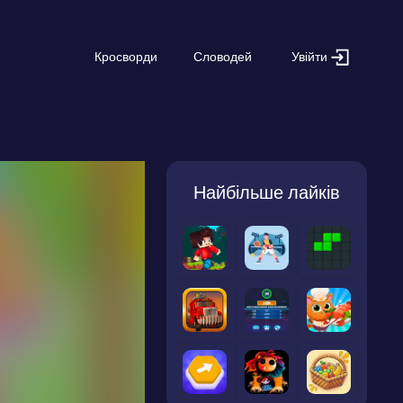
Увійти
Кросворди
Словодей
Найбільше лайків