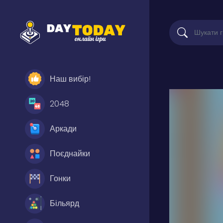
Наш вибір!
2048
Аркади
Поєднайки
Гонки
Більярд