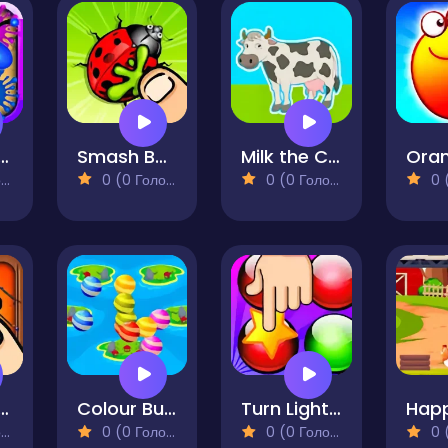
 Squisher 2
Smash Bugs X
Milk the Cow
Ora
)
0 (0 Голосів)
0 (0 Голосів)
0 (0
 Squisher
Colour Bubble Touch
Turn Light On
)
0 (0 Голосів)
0 (0 Голосів)
0 (0