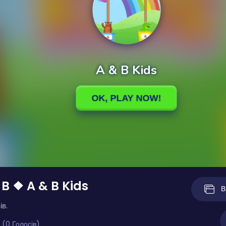
 B ❖ A & B Kids
В
ів.
 (0 Голосів)