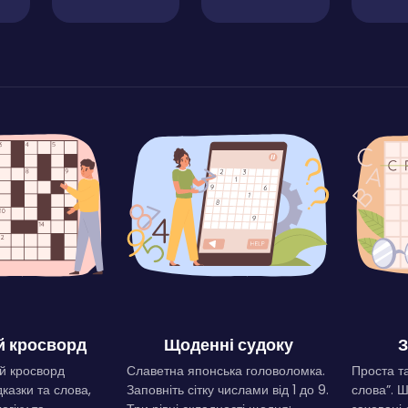
 кросворд
Щоденні судоку
З
й кросворд
Славетна японська головоломка.
Проста та
дказки та слова,
Заповніть сітку числами від 1 до 9.
слова”. 