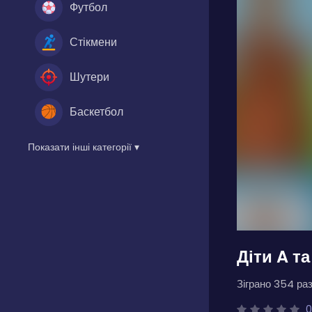
Футбол
Стікмени
Шутери
Баскетбол
Показати інші категорії ▾
Діти A та
Зіграно 354 раз
0