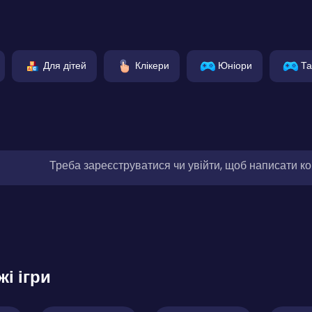
Для дітей
Клікери
Юніори
Та
Треба зареєструватися чи увійти, щоб написати к
жі ігри