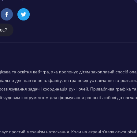
ює?
цікава та освітня веб-гра, яка пропонує дітям захопливий спосіб опа
іально для навчання алфавіту, ця гра поєднує навчання та розваги
 розв'язування задач і координація рук і очей. Приваблива графіка 
її чудовим інструментом для формування ранньої любові до навчан
овує простий механізм натискання. Коли на екрані з'являються різні 