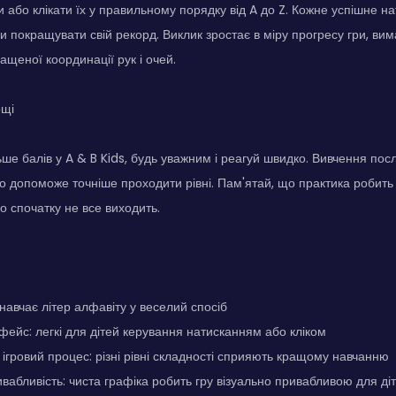
и або клікати їх у правильному порядку від A до Z. Кожне успішне н
и покращувати свій рекорд. Виклик зростає в міру прогресу гри, в
ащеної координації рук і очей.
ощі
ше балів у A & B Kids, будь уважним і реагуй швидко. Вивчення посл
о допоможе точніше проходити рівні. Пам'ятай, що практика робить
о спочатку не все виходить.
 навчає літер алфавіту у веселий спосіб
фейс: легкі для дітей керування натисканням або кліком
гровий процес: різні рівні складності сприяють кращому навчанню
вабливість: чиста графіка робить гру візуально привабливою для ді