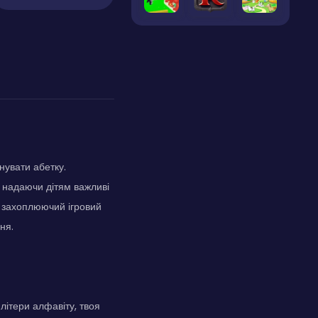
нувати абетку.
, надаючи дітям важливі
та захоплюючий ігровий
ня.
літери алфавіту, твоя