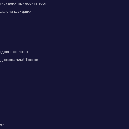
атискання приносить тобі
имагаючи швидших
ідовності літер
 досконалим! Тож не
тей