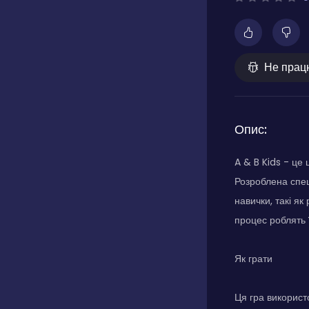
Не прац
Опис:
A & B Kids - це 
Розроблена спец
навички, такі як
процес роблять 
Як грати
Ця гра використ