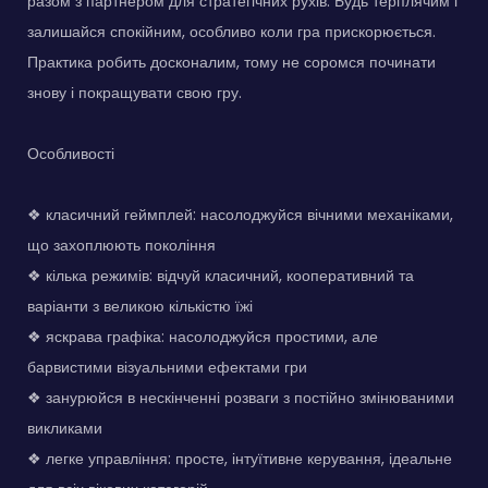
разом з партнером для стратегічних рухів. Будь терплячим і
залишайся спокійним, особливо коли гра прискорюється.
Практика робить досконалим, тому не соромся починати
знову і покращувати свою гру.
Особливості
❖ класичний геймплей: насолоджуйся вічними механіками,
що захоплюють покоління
❖ кілька режимів: відчуй класичний, кооперативний та
варіанти з великою кількістю їжі
❖ яскрава графіка: насолоджуйся простими, але
барвистими візуальними ефектами гри
❖ занурюйся в нескінченні розваги з постійно змінюваними
викликами
❖ легке управління: просте, інтуїтивне керування, ідеальне