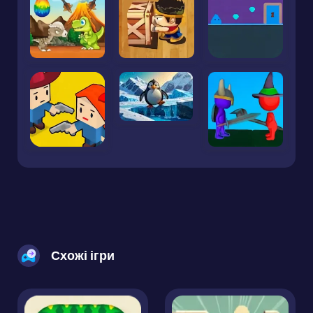
Схожі ігри