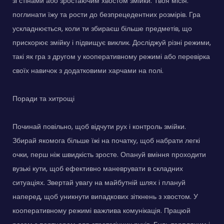
зі стінами або зростаючим хвостом змійки. Твоя місія:
поглинати їжу та рости до безпрецедентних розмірів. Гра
ускладнюється, коли ти збираєш більше предметів, що
прискорює змійку і підвищує виклик. Досліджуй різні режими,
такі як гра з другом у кооперативному режимі або перевірка
своїх навичок з додатковими харчами на полі.
Поради та хитрощі
Починай повільно, щоб відчути рух і контроль змійки.
Збирай якомога більше їжі на початку, щоб набрати легкі
очки, перш ніж швидкість зросте. Опануй вміння проходити
вузькі кути, щоб ефективно маневрувати в складних
ситуаціях. Звертай увагу на майбутній шлях і плануй
наперед, щоб уникнути випадкових зіткнень з хвостом. У
кооперативному режимі важлива комунікація. Працюй