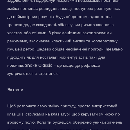
задоволення. Подорожуй яскравими пейзажами, поки твоя
змійка поглинає розкидані ласощі, поступово розтягуючись
до неймовірних розмірів. Будь обережним, адже кожна
трапеза додає складності, збільшуючи ризик зіткнення з
хвостом або стінами. З різноманітними захоплюючими
режимами, включаючи класичний виклик та кооперативну
гру, цей ретро-шедевр обіцяє нескінченні пригоди. Ідеально
підходить як для ностальгічних ентузіастів, так і для
новачків, Snake Classic - це місце, де рефлекси
зустрічаються зі стратегією.
Як грати
Щоб розпочати свою зміїну пригоду, просто використовуй
клавіші зі стрілками на клавіатурі, щоб керувати змійкою по
ігровому полю. Коли ти рухаєшся, обережно уникай зіткнень