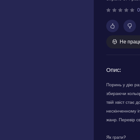
0
Не прац
Опис:
Поринь у дію ра
збираючи кольор
твій хвіст стає
нескінченному 
жанр. Перевір с
Як грати?