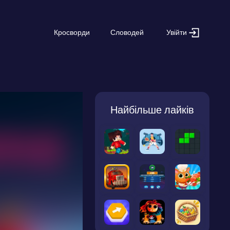
Увійти
Кросворди
Словодей
Найбільше лайків