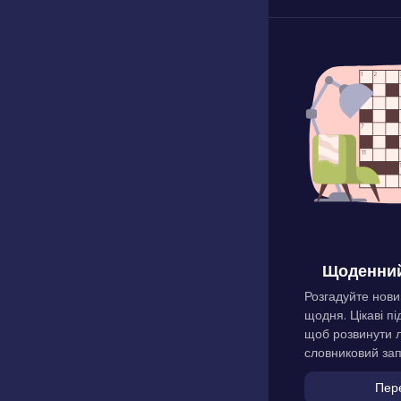
Щоденний
Розгадуйте нови
щодня. Цікаві пі
щоб розвинути л
словниковий зап
Пер