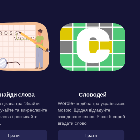
найди слова
Словодей
 цікава гра “Знайти
Wordle-подібна гра українською
Шукайте та викреслюйте
мовою. Щодня відгадуйте
слова і розвивайте
закодоване слово. У вас 6 спроб
.
вгадати слово.
Грати
Грати