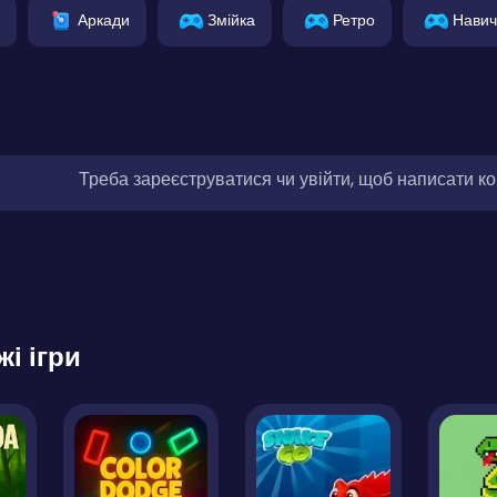
Аркади
Змійка
Ретро
Навич
Треба зареєструватися чи увійти, щоб написати к
жі ігри