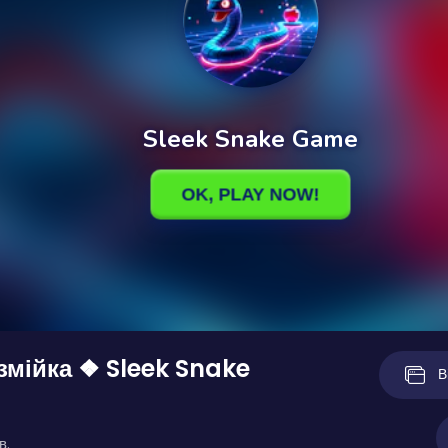
змійка ❖ Sleek Snake
В
в.