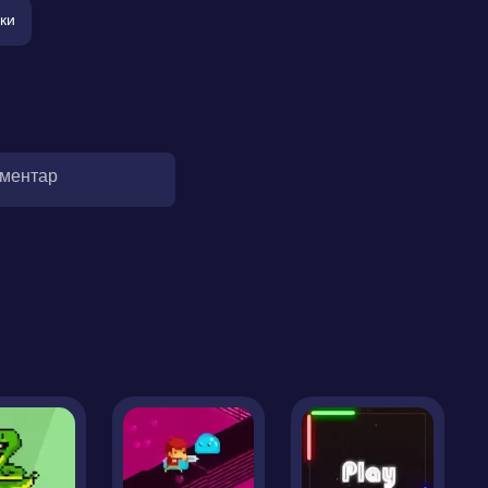
ки
оментар