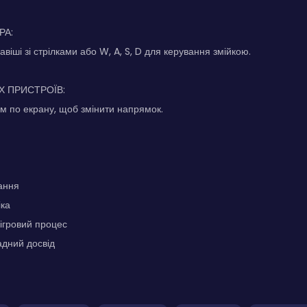
РА:
віші зі стрілками або W, A, S, D для керування змійкою.
Х ПРИСТРОЇВ:
м по екрану, щоб змінити напрямок.
ання
іка
ігровий процес
адний досвід