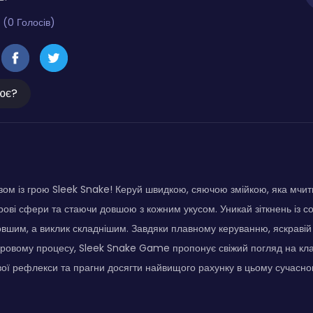
 (0 Голосів)
ює?
зом із грою Sleek Snake! Керуй швидкою, сяючою змійкою, яка мчит
ові сфери та стаючи довшою з кожним укусом. Уникай зіткнень із с
 довшим, а виклик складнішим. Завдяки плавному керуванню, яскравій 
ігровому процесу, Sleek Snake Game пропонує свіжий погляд на к
вої рефлекси та прагни досягти найвищого рахунку в цьому сучасно