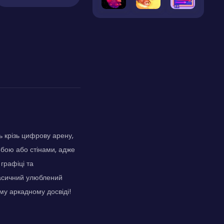
ь крізь цифрову арену,
обою або стінами, адже
графіці та
ласичний улюблений
му аркадному досвіді!