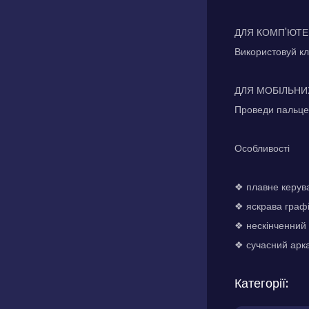
ДЛЯ КОМП'ЮТЕ
Використовуй кла
ДЛЯ МОБІЛЬНИ
Проведи пальце
Особливості
❖ плавне керув
❖ яскрава граф
❖ нескінченний 
❖ сучасний арк
Категорії: