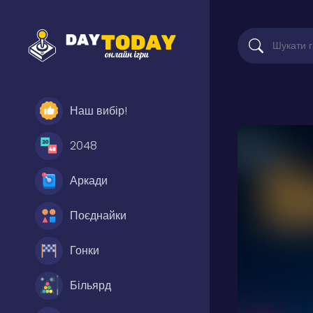
Наш вибір!
2048
Аркади
Поєднайки
Гонки
Більярд