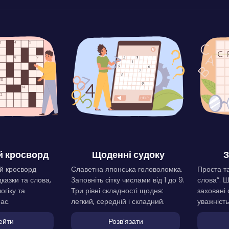
 кросворд
Щоденні судоку
З
й кросворд
Славетна японська головоломка.
Проста та
дказки та слова,
Заповніть сітку числами від 1 до 9.
слова”. 
огіку та
Три рівні складності щодня:
заховані 
ас.
легкий, середній і складний.
уважність
ейти
Розвʼязати