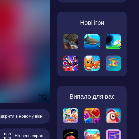
Нові ігри
Випало для вас
ідкрити в новому вікні
На весь екран