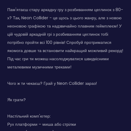
Пам'ятаєш стару аркадну гру з розбиванням цеглинок з 80-
х? Так, Neon Collider - це щось з цього жанру, але з новою
неоновою графікою та надзвичайно плавним геймплеєм! У
цій чудовій аркадній грі з розбиванням цеглинок тобі
потрібно пройти всі 100 рівнів! Спробуй протриматися
якомога довше та встановити найкращий можливий рекорд!
Під час гри ти можеш насолоджуватися швидкісними
металевими музичними треками!
Чого ж ти чекаєш? Грай у Neon Collider зараз!
Як грати?
Настільний комп'ютер:
Рух платформи – миша або стрілки