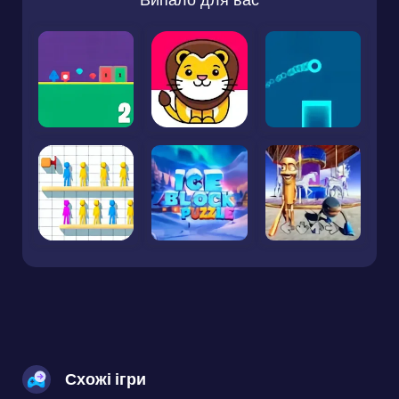
Схожі ігри