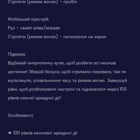
Стріляти (режим вогню) – пробіл
Мобільний пристрій:
Рух – свайп вліво/вправо
Стріляти (режим вогню) – натискання на екран
Підказка:
Відбивай енергетичну кулю, щоб розбити всі неонові
цеглинки! Збирай бонуси, щоб отримати переваги, такі як
мультикуля, уповільнення часу та режим вогню. Завершуй
рівні, щоб розблокувати наступні та підніматися через 100
рівнів сяючої аркадної дії!
Особливості:
❖ 100 рівнів неонової аркадної дії