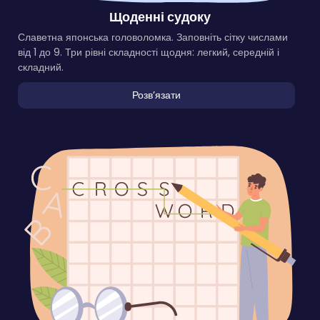
Щоденні судоку
Славетна японська головоломка. Заповніть сітку числами
від 1 до 9. Три рівні складності щодня: легкий, середній і
складний.
Розвʼязати