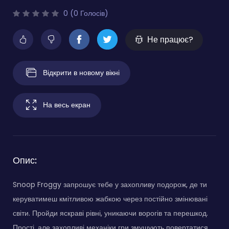
0 (0 Голосів)
Не працює?
Відкрити в новому вікні
На весь екран
Опис:
Snoop Froggy запрошує тебе у захопливу подорож, де ти
керуватимеш кмітливою жабкою через постійно змінювані
світи. Пройди яскраві рівні, уникаючи ворогів та перешкод.
Прості, але захопливі механіки гри змушують повертатися