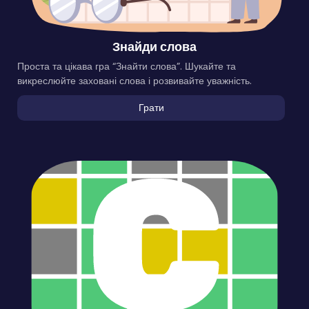
Знайди слова
Проста та цікава гра “Знайти слова”. Шукайте та
викреслюйте заховані слова і розвивайте уважність.
Грати