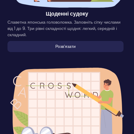
Щоденні судоку
Славетна японська головоломка. Заповніть сітку числами
від 1 до 9. Три рівні складності щодня: легкий, середній і
складний.
Розвʼязати