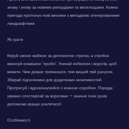
знову і знову за новими рекордами та веселощами. Кожна
пригода пропонує нові виклики з випадково згенерованими
ландшафтами.
Як грати
Керуй своєю жабкою за допомогою стрілок, а стрибок
виконуй клавішею 'пробіл'. Уникай небезпек і ворогів, щоб
вижити. Чим довше тримаєшся, тим вищий твій рахунок.
Збирай підсилювачі для додаткових можливостей.
Прогресуй і вдосконалюйся з кожною спробою. Порада:
уважно спостерігай за ворогами — знання їхніх рухів
допоможе краще ухилятися!
Особливості