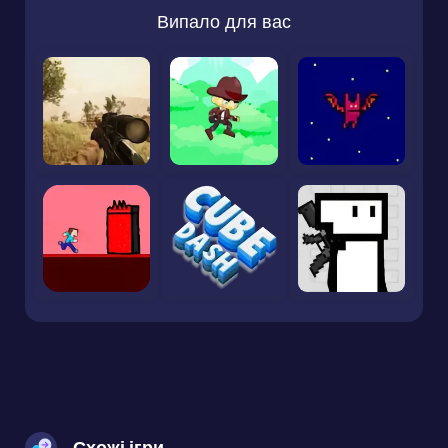
Випало для вас
Схожі ігри