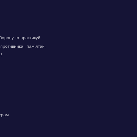
борону та практикуй
упротивника і пам'ятай,
!
тером