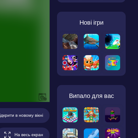
Нові ігри
Випало для вас
ідкрити в новому вікні
На весь екран