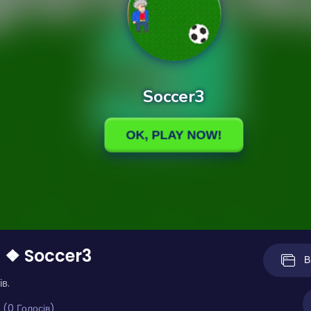
 ❖ Soccer3
В
ів.
 (0 Голосів)