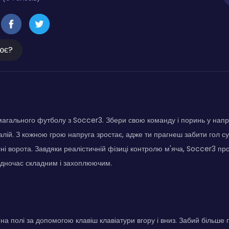
ює?
змагального футболу з Soccer3. Збери свою команду і поринь у на
лій. З кожною грою напруга зростає, адже ти прагнеш забити гол с
і ворота. Завдяки реалістичній фізиці контролю м'яча, Soccer3 пр
водночас складним і захоплюючим.
на полі за допомогою клавіш клавіатури вгору і вниз. Забий більше г