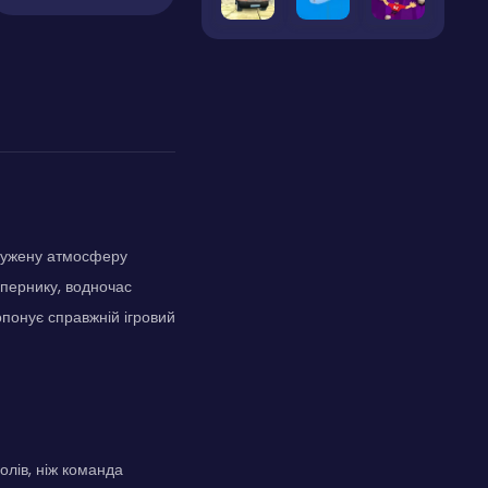
пружену атмосферу
упернику, водночас
опонує справжній ігровий
олів, ніж команда