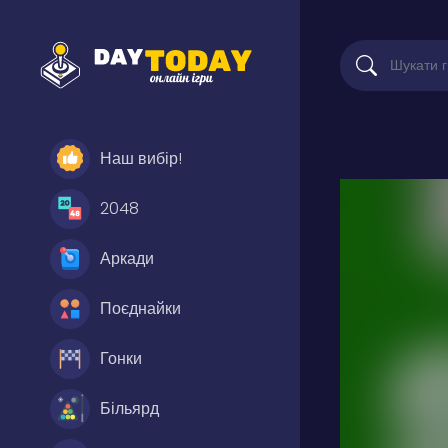
Наш вибір!
2048
Аркади
Поєднайки
Гонки
Більярд