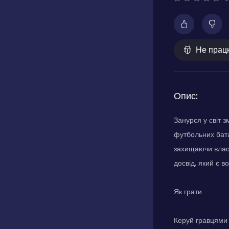
Не прац
Опис:
Занурся у світ 
футбольних бата
захищаючи власн
досвід, який є 
Як грати
Керуй гравцями 