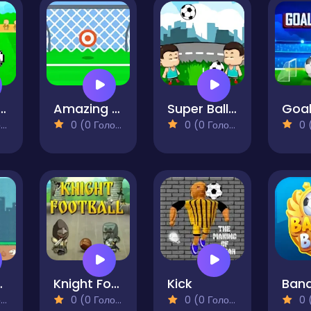
l Juggling
Amazing Soccer
Super Ball Juggling
)
0 (0 Голосів)
0 (0 Голосів)
0 (0
eader
Knight Football
Kick
Band
)
0 (0 Голосів)
0 (0 Голосів)
0 (0