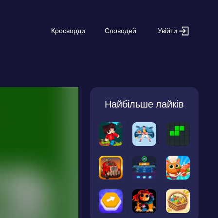
Увійти
Кросворди
Словодей
Найбільше лайків