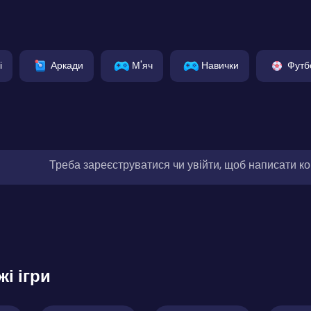
і
Аркади
М'яч
Навички
Футб
Треба зареєструватися чи увійти, щоб написати к
жі ігри