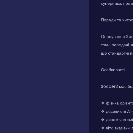
суперника, прот
Поради та хитр
Опанування Socc
точні передачі, 
що стандартні п
Особливості
Soccer3 має без
❖ фізика орієнт
❖ досвідчені A
❖ динамічна змі
❖ чіткі вказівки: