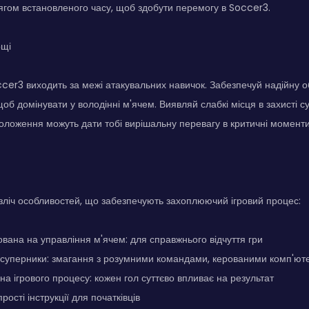
ягом встановленого часу, щоб здобути перемогу в Soccer3.
ощі
er3 виходить за межі атакувальних навичок. Забезпечуй надійну о
щоб домінувати у володінні м'ячем. Виявляй слабкі місця в захисті с
оложення можуть дати тобі вирішальну перевагу в критичні моменти
ліч особливостей, що забезпечують захоплюючий ігровий процес:
ована на управління м'ячем: для справжнього відчуття гри
I-суперники: змагання з розумними командами, керованими комп'ю
на ігрового процесу: кожен гол суттєво впливає на результат
 прості інструкції для початківців