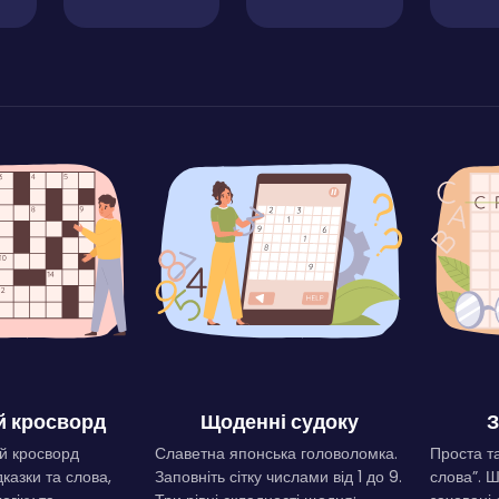
 кросворд
Щоденні судоку
З
й кросворд
Славетна японська головоломка.
Проста та
дказки та слова,
Заповніть сітку числами від 1 до 9.
слова”. 