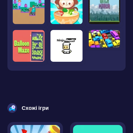
Схожі ігри