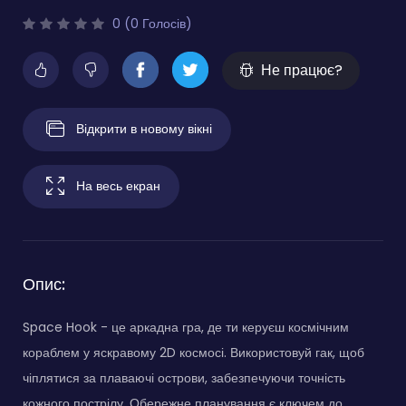
0 (0 Голосів)
Не працює?
Відкрити в новому вікні
На весь екран
Опис:
Space Hook - це аркадна гра, де ти керуєш космічним
кораблем у яскравому 2D космосі. Використовуй гак, щоб
чіплятися за плаваючі острови, забезпечуючи точність
кожного пострілу. Обережне планування є ключем до