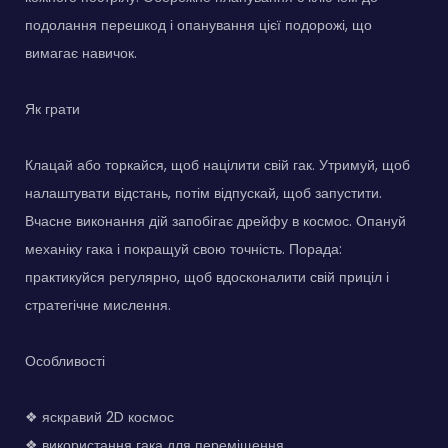
подолання перешкод і опанування цієї подорожі, що
вимагає навичок.
Як грати
Клацай або торкайся, щоб націлити свій гак. Утримуй, щоб
налаштувати відстань, потім відпускай, щоб запустити.
Вчасне виконання дій запобігає дрейфу в космос. Опануй
механіку гака і покращуй свою точність. Порада:
практикуйся регулярно, щоб вдосконалити свій приціл і
стратегічне мислення.
Особливості
❖ яскравий 2D космос
❖ використання гака для переміщення