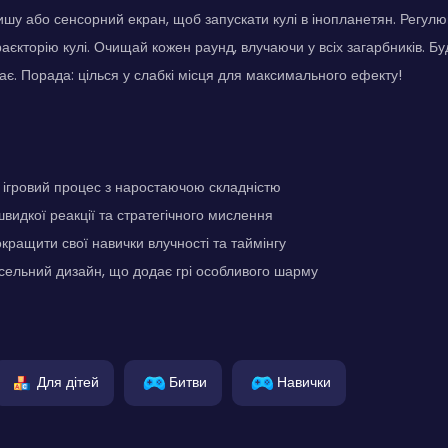
шу або сенсорний екран, щоб запускати кулі в інопланетян. Регулю
аєкторію кулі. Очищай кожен раунд, влучаючи у всіх загарбників. Б
тає. Порада: цілься у слабкі місця для максимального ефекту!
ігровий процес з наростаючою складністю
швидкої реакції та стратегічного мислення
кращити свої навички влучності та таймінгу
сельний дизайн, що додає грі особливого шарму
Для дітей
Битви
Навички