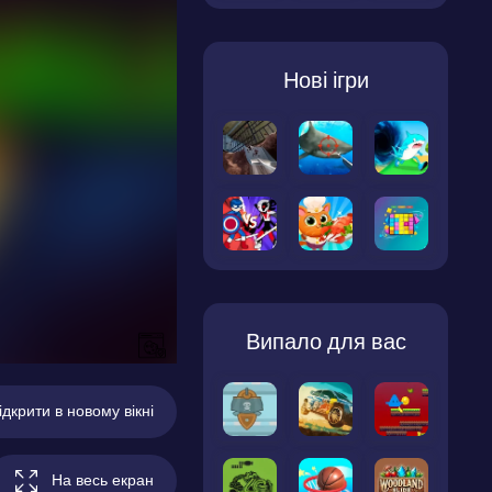
Нові ігри
Випало для вас
ідкрити в новому вікні
На весь екран