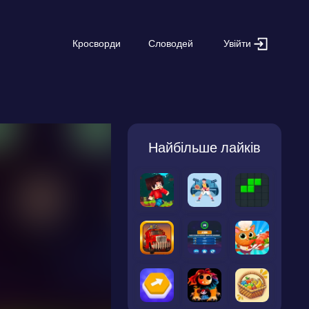
Увійти
Кросворди
Словодей
Найбільше лайків