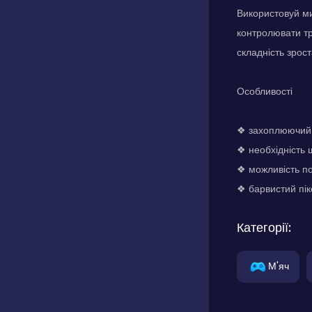
Використовуй ми
контролювати тр
складність зрос
Особливості
❖ захоплюючий 
❖ необхідність 
❖ можливість по
❖ барвистий пік
Категорії:
М'яч