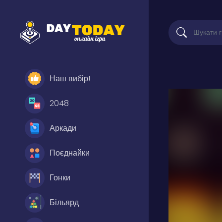
Наш вибір!
2048
Аркади
Поєднайки
Гонки
Більярд