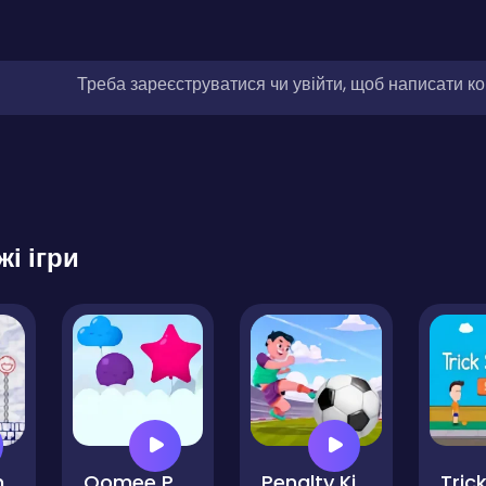
Треба зареєструватися чи увійти, щоб написати к
жі ігри
m
Oomee Pop
Penalty Kick Target