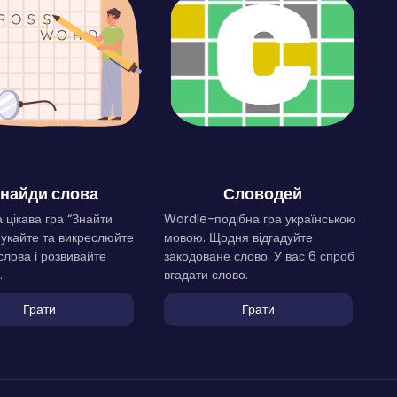
найди слова
Словодей
 цікава гра “Знайти
Wordle-подібна гра українською
Шукайте та викреслюйте
мовою. Щодня відгадуйте
слова і розвивайте
закодоване слово. У вас 6 спроб
.
вгадати слово.
Грати
Грати