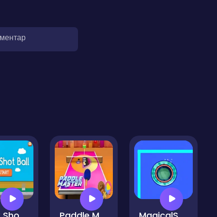
оментар
Trick Shot Ball Pro
Paddle Master
MagicalS