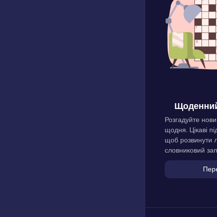
Щоденний
Розгадуйте нови
щодня. Цікаві пі
щоб розвинути л
словниковий зап
Пер