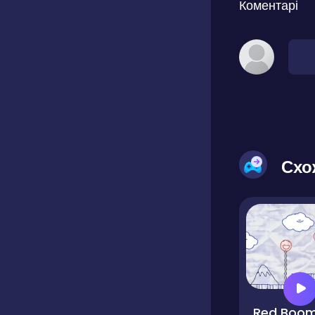
Коментарі
Схо
Red Boo