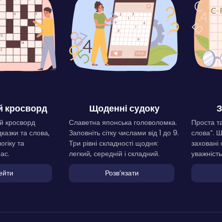
 кросворд
Щоденні судоку
З
й кросворд
Славетна японська головоломка.
Проста та
дказки та слова,
Заповніть сітку числами від 1 до 9.
слова”. 
огіку та
Три рівні складності щодня:
заховані 
ас.
легкий, середній і складний.
уважність
ейти
Розвʼязати