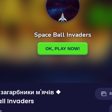
 загарбники м'ячів ❖
В
ll Invaders
в.