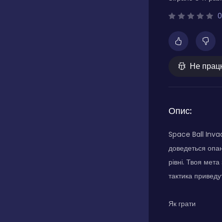
0
Не прац
Опис:
Space Ball Invad
доведеться опан
рівні. Твоя мет
тактика приведу
Як грати