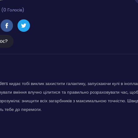
 (0 Голосів)
ює?
ers кидає тобі виклик захистити галактику, запускаючи кулі в інопла
увати вміння влучно цілитися та правильно розраховувати час, щоб
а зрозуміла: знищити всіх загарбників з максимальною точністю. Шви
ть тебе до перемоги.