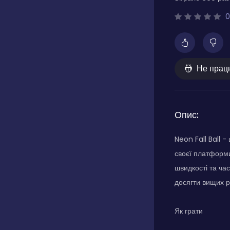
0
Не прац
Опис:
Neon Fall Ball 
своєї платформи
швидкості та ча
досягти вищих р
Як грати