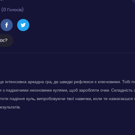
 (0 Голосів)
ює?
- це інтенсивна аркадна гра, де швидкі рефлекси є ключовими. Тобі п
 з падаючими неоновими кулями, щоб заробляти очки. Складність 
стоти падіння куль, випробовуючи твої навички, коли ти намагаєшся 
езультатів.