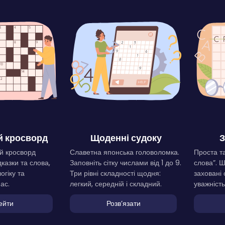
 кросворд
Щоденні судоку
З
й кросворд
Славетна японська головоломка.
Проста та
дказки та слова,
Заповніть сітку числами від 1 до 9.
слова”. 
огіку та
Три рівні складності щодня:
заховані 
ас.
легкий, середній і складний.
уважність
ейти
Розвʼязати