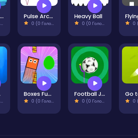
Stack Ball 3D
Pulse Arcade
Heavy Ball
Flyi
)
0 (0 Голосів)
0 (0 Голосів)
0 (0
 Red
Boxes Funny
Football Jump
Go t
)
0 (0 Голосів)
0 (0 Голосів)
0 (0