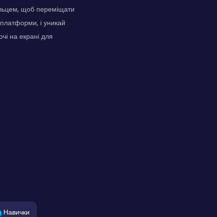
пальцем, щоб переміщати
 платформи, і уникай
чі на екрані для
Навички