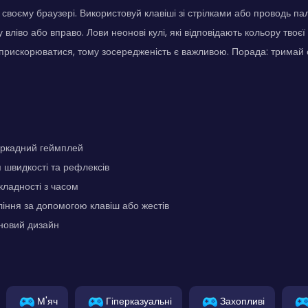
 своєму браузері. Використовуй клавіші зі стрілками або проводь 
вліво або вправо. Лови неонові кулі, які відповідають кольору твоєї
 прискорюватися, тому зосередженість є важливою. Порада: тримай о
аркадний геймплей
 швидкості та рефлексів
ладності з часом
іння за допомогою клавіш або жестів
новий дизайн
М'яч
Гіперказуальні
Захопливі