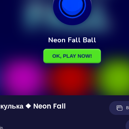
кулька ❖ Neon Fall
В
в.