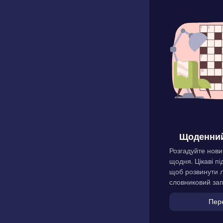
Щоденний
Розгадуйте нови
щодня. Цікаві пі
щоб розвинути л
словниковий зап
Пер