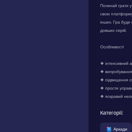
Починай грати у
свою платформу 
інших. Гра буде
довших серій.
Особливості
❖ інтенсивний 
❖ випробування
❖ підвищення ск
❖ просте управл
❖ яскравий нео
Категорії:
Аркади