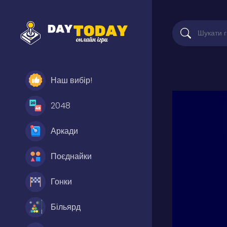
Наш вибір!
2048
Аркади
Поєднайки
Гонки
Більярд