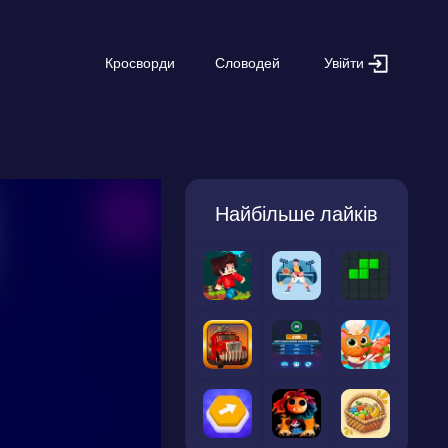
Увійти
Кросворди
Словодей
Найбільше лайків