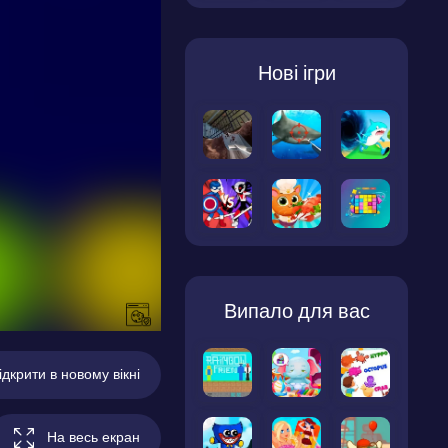
Нові ігри
Випало для вас
ідкрити в новому вікні
На весь екран