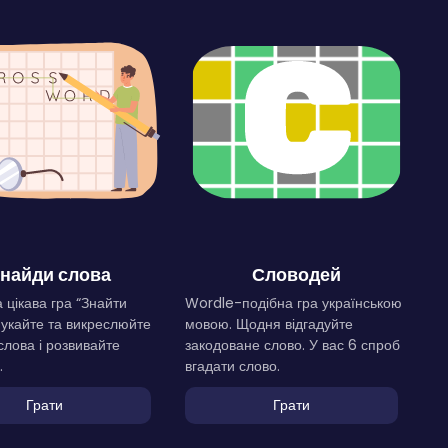
найди слова
Словодей
 цікава гра “Знайти
Wordle-подібна гра українською
Шукайте та викреслюйте
мовою. Щодня відгадуйте
слова і розвивайте
закодоване слово. У вас 6 спроб
.
вгадати слово.
Грати
Грати