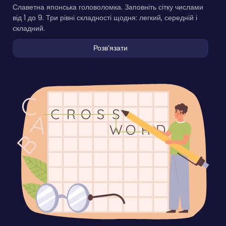
Славетна японська головоломка. Заповніть сітку числами
від 1 до 9. Три рівні складності щодня: легкий, середній і
складний.
Розвʼязати