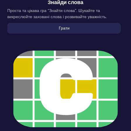
Знайди слова
Проста та цікава гра “Знайти слова”. Шукайте та
викреслюйте заховані слова і розвивайте уважність.
Грати