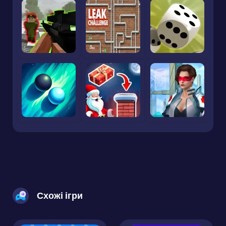
Схожі ігри