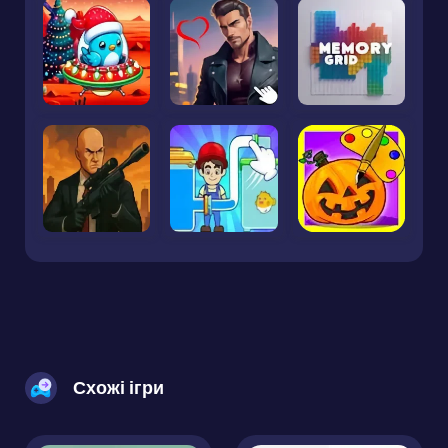
Схожі ігри