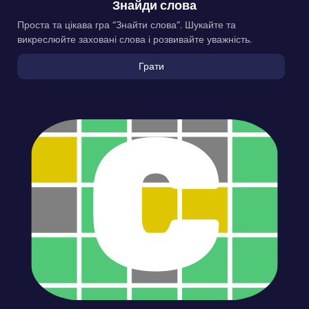
Знайди слова
Проста та цікава гра “Знайти слова”. Шукайте та
викреслюйте заховані слова і розвивайте уважність.
Грати