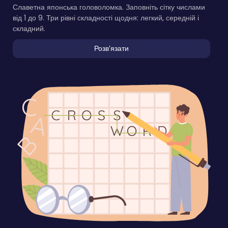
Славетна японська головоломка. Заповніть сітку числами
від 1 до 9. Три рівні складності щодня: легкий, середній і
складний.
Розвʼязати